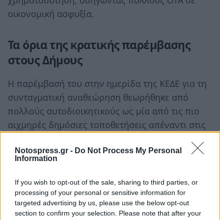
χρηματοδότηση, οδηγώντας πολλούς ΟΤΑ σε
οικονομική ασφυξία.
Τα όρια της κρατικής παρέμβασης
στους Δήμους
Η παρέμβασή του στην ημερίδα της ΚΕΔΕ για τη
συνταγματική αναθεώρηση θεωρήθηκε από
πολλούς αυτοδιοικητικούς ως μία από τις πιο
αιχμηρές δημόσιες τοποθετήσεις απέναντι στις
κυβερνητικές επιλογές για την Αυτοδιοίκηση,
ανοίγοντας εκ νέου τη συζήτηση για τα όρια της
Notospress.gr -
Do Not Process My Personal
Information
κρατικής παρέμβασης στους Δήμους και για την
πραγματική θεσμική και οικονομική ανεξαρτησία
If you wish to opt-out of the sale, sharing to third parties, or
της Τοπικής Αυτοδιοίκησης.
processing of your personal or sensitive information for
targeted advertising by us, please use the below opt-out
section to confirm your selection. Please note that after your
Ακολουθήστε το
notospress.gr
στο Google News και