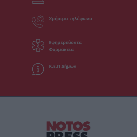
Χρήσιμα τηλέφωνα
Εφημερεύοντα
Φαρμακεία
Κ.Ε.Π Δήμων