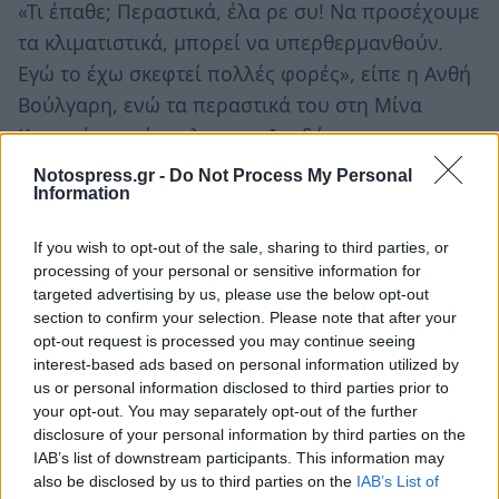
«Τι έπαθε; Περαστικά, έλα ρε συ! Να προσέχουμε
τα κλιματιστικά, μπορεί να υπερθερμανθούν.
Εγώ το έχω σκεφτεί πολλές φορές», είπε η Ανθή
Βούλγαρη, ενώ τα περαστικά του στη Μίνα
Καραμήτρου έστειλε και ο Ιορδάνης
Χασαπόπουλος.
Notospress.gr -
Do Not Process My Personal
Information
Πηγή: newsbomb.gr
If you wish to opt-out of the sale, sharing to third parties, or
Ακολουθήστε το
notospress.gr
στο Google News και
processing of your personal or sensitive information for
targeted advertising by us, please use the below opt-out
μάθετε πρώτοι
όλες τις ειδήσεις
section to confirm your selection. Please note that after your
opt-out request is processed you may continue seeing
interest-based ads based on personal information utilized by
TAGS:
ΤΡΑΥΜΑΤΙΣΜΟΣ
ΔΗΜΟΣΙΟΓΡΑΦΟΣ
us or personal information disclosed to third parties prior to
your opt-out. You may separately opt-out of the further
disclosure of your personal information by third parties on the
IAB’s list of downstream participants. This information may
also be disclosed by us to third parties on the
IAB’s List of