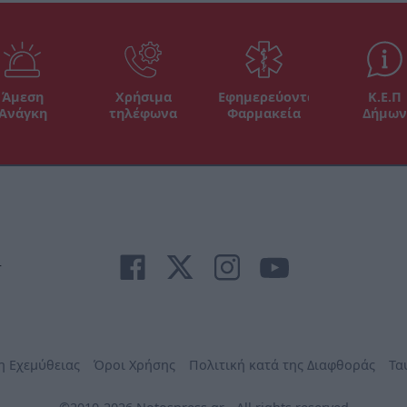
Άμεση
Χρήσιμα
Εφημερεύοντα
Κ.Ε.Π
Ανάγκη
τηλέφωνα
Φαρμακεία
Δήμων
r
η Εχεμύθειας
Όροι Χρήσης
Πολιτική κατά της Διαφθοράς
Τα