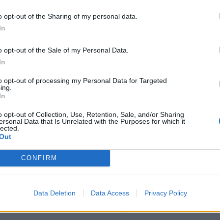
υγγενείς και οι φίλοι του αδικοχαμένου
o opt-out of the Sharing of my personal data.
In
ν εισαγγελέα να τους αποτρέπει λέγοντας
ι λόγος χαράς, αλλά αποτελεί απόδειξη της
o opt-out of the Sale of my Personal Data.
In
ς ενοχής, η μητέρα του Μάριου ξέσπασε σε
to opt-out of processing my Personal Data for Targeted
ing.
ί μου» συγκινημένη που σχεδόν δέκα χρόνια
In
 γιου της.
o opt-out of Collection, Use, Retention, Sale, and/or Sharing
ersonal Data that Is Unrelated with the Purposes for which it
lected.
ασία κλαίγοντας έλεγε ότι είναι αθώος και
Out
αι δεν έκανα τίποτα». Η σύζυγος του φώναζε
ακαλώ».
CONFIRM
 είχε κηρύξει ομόφωνα ένοχο τον
νδεχόμενο δόλο και αθώο τον δεύτερο
Data Deletion
Data Access
Privacy Policy
ειρα ανθρωποκτονίας με ενδεχόμενο δόλο.