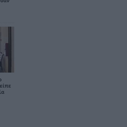
ησαν
ο
 είπε
ία