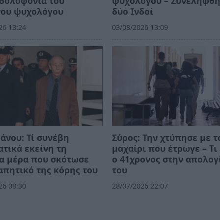
 δολοφονία του
ψυχολόγου – Συνελήφθ
νου ψυχολόγου
δύο Ινδοί
26 13:24
03/08/2026 13:09
άνου: Τί συνέβη
Σύρος: Την χτύπησε με τ
τικά εκείνη τη
μαχαίρι που έτρωγε – Τι
α μέρα που σκότωσε
ο 41χρονος στην απολογ
απητικό της κόρης του
του
26 08:30
28/07/2026 22:07