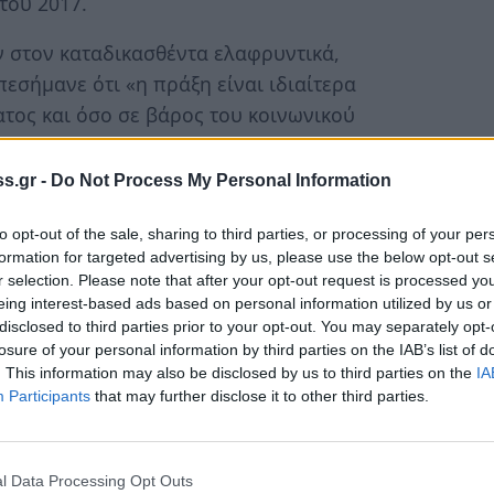
του 2017.
 στον καταδικασθέντα ελαφρυντικά,
εσήμανε ότι «η πράξη είναι ιδιαίτερα
τος και όσο σε βάρος του κοινωνικού
s.gr -
Do Not Process My Personal Information
οδέχθηκε στο σύνολο της, την εισαγγελική
ος ρίχνοντας πυροβολισμούς στον αέρα κατά
to opt-out of the sale, sharing to third parties, or processing of your per
α τον κίνδυνο, έκοψε το νήμα της ζωής του
formation for targeted advertising by us, please use the below opt-out s
r selection. Please note that after your opt-out request is processed y
eing interest-based ads based on personal information utilized by us or
disclosed to third parties prior to your opt-out. You may separately opt-
ρα μακριά από το σπίτι της οικογένειας Ρομά
losure of your personal information by third parties on the IAB’s list of
την μητέρα και δασκάλα του στην Ε'
. This information may also be disclosed by us to third parties on the
IA
Participants
that may further disclose it to other third parties.
λους του στην γιορτή που είχαν οργανώσει.
ου χτύπησε το κεφάλι του παιδιού
φαλο.
l Data Processing Opt Outs