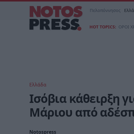
Πελοπόννησος
Ελλ
HOT TOPICS:
ΟΡΟΙ Χ
Ελλάδα
Ισόβια κάθειρξη γ
Μάριου από αδέσ
Notospress