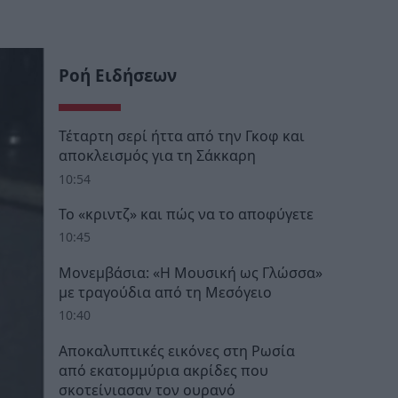
Ροή Ειδήσεων
Τέταρτη σερί ήττα από την Γκοφ και
αποκλεισμός για τη Σάκκαρη
10:54
Το «κριντζ» και πώς να το αποφύγετε
10:45
Μονεμβάσια: «Η Μουσική ως Γλώσσα»
με τραγούδια από τη Μεσόγειο
10:40
Αποκαλυπτικές εικόνες στη Ρωσία
από εκατομμύρια ακρίδες που
σκοτείνιασαν τον ουρανό