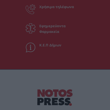
Χρήσιμα τηλέφωνα
Εφημερεύοντα
Φαρμακεία
Κ.Ε.Π Δήμων