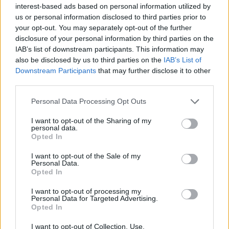
interest-based ads based on personal information utilized by
σε δραματικούς ρόλους, ακόμη και ως ζεν-
us or personal information disclosed to third parties prior to
πρεμιέ, ενώ στη συνέχεια ειδικεύτηκε σε πιο
your opt-out. You may separately opt-out of the further
disclosure of your personal information by third parties on the
κωμικούς, ως φίλος ή πατέρας -καλοσυνάτος,
IAB’s list of downstream participants. This information may
ανοιχτόκαρδος, ακόμη και αυστηρός πότε - πότε
also be disclosed by us to third parties on the
IAB’s List of
γυναικάς και χιουμορίστας.
Downstream Participants
that may further disclose it to other
third parties.
Ο Λάμπρος Κωνσταντάρας έφυγε από τη ζωή
Personal Data Processing Opt Outs
στις
28 Ιουνίου 1985
στο «Ασκληπιείο» της
I want to opt-out of the Sharing of my
Βούλας. Τα τελευταία χρόνια της ζωής του
personal data.
αντιμετώπιζε σοβαρά προβλήματα υγείας,
Opted In
εξαιτίας αλλεπάλληλων εγκεφαλικών
I want to opt-out of the Sale of my
Personal Data.
επεισοδίων.
Opted In
I want to opt-out of processing my
Personal Data for Targeted Advertising.
Πηγή:
SanSimera.gr
Opted In
Ακολουθήστε το
notospress.gr
στο Google News και
I want to opt-out of Collection, Use,