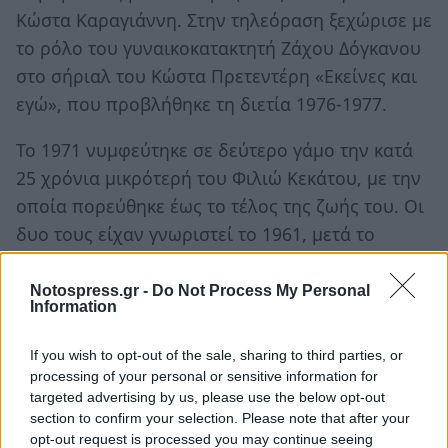
Κώστα Καραγιάννη. Στην τηλεόραση ξεχώρισε με
το ρόλο του γυναικοκατακτητή Ζάχου Δόγκανου
στο σήριαλ του Κώστα Πρετεντέρη «Εκείνες και
εγώ», που προβλήθηκε τη διετία 1976-1977.
Το 1971 νυμφεύτηκε σε δεύτερο γάμο την κατά
25 χρόνια μικρότερή του Φιλιώ Κεκάτου, με την
οποία πορεύθηκε έως το τέλος της ζωής του. Οι
δυο τους είχαν γνωριστεί το 1961, μετά το
θυελλώδες ειδύλλιό του με την Άννα Καλουτά
και τον χωρισμό του από την πρώτη του σύζυγο.
Notospress.gr -
Do Not Process My Personal
Information
Ο Λάμπρος Κωνσταντάρας υπήρξε σπουδαίος
If you wish to opt-out of the sale, sharing to third parties, or
ηθοποιός. Το πηγαίο ταλέντο του διαφαίνεται
processing of your personal or sensitive information for
μέσα από τη μεγάλη γκάμα των ρόλων που
targeted advertising by us, please use the below opt-out
ερμήνευσε, τόσο στον κινηματογράφο, όσο και
section to confirm your selection. Please note that after your
opt-out request is processed you may continue seeing
στο θέατρο. Στα πρώτα του βήματα εμφανίστηκε