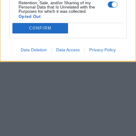
Retention, Sale, and/or Sharing of my
μάθετε πρώτοι
όλες τις ειδήσεις
Personal Data that Is Unrelated with the
Purposes for which it was collected.
Opted Out
CONFIRM
TAGS:
ΣΑΝ ΣΗΜΕΡΑ
ΘΑΝΑΤΟΣ
ΛΑΜΠΡΟΣ ΚΩΝΣΤΑΝΤΑΡΑΣ
ΗΘΟΠΟΙΟΣ
ΘΕΑΤΡΟ
Data Deletion
Data Access
Privacy Policy