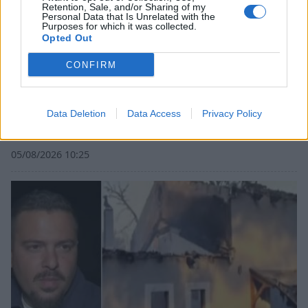
Retention, Sale, and/or Sharing of my
Personal Data that Is Unrelated with the
Purposes for which it was collected.
Opted Out
CONFIRM
Λακωνία: Η Ελένη αύριο θα έπιανε δουλειά –
Data Deletion
Data Access
Privacy Policy
«Έφυγε» σε τροχαίο και βύθισε στο πένθος
την Απιδιά
05/08/2026 10:25