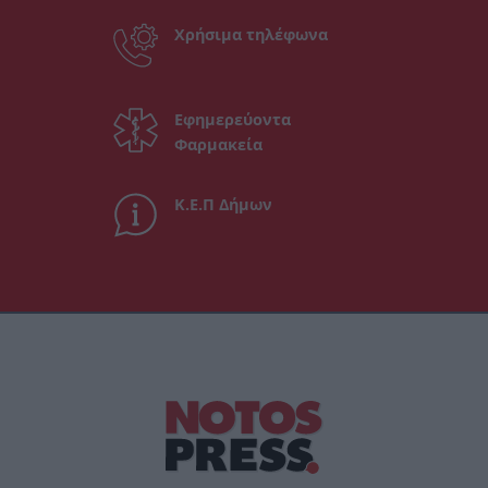
Χρήσιμα τηλέφωνα
Εφημερεύοντα
Φαρμακεία
Κ.Ε.Π Δήμων