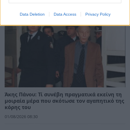
02/08/2026 15:25
Data Deletion
Data Access
Privacy Policy
Άκης Πάνου: Τί συνέβη πραγματικά εκείνη τη
μοιραία μέρα που σκότωσε τον αγαπητικό της
κόρης του
01/08/2026 08:30