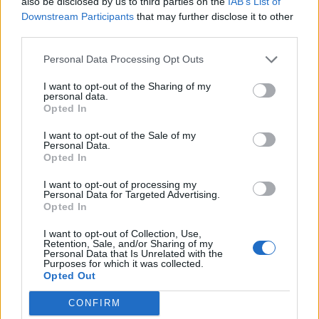
also be disclosed by us to third parties on the
IAB’s List of
Εθελοντής πυροσβέστης έσωσε δεκάδες
Downstream Participants
that may further disclose it to other
σπίτια, αλλά κάηκε το δικό του
third parties.
03/08/2026 12:52
Personal Data Processing Opt Outs
I want to opt-out of the Sharing of my
personal data.
Opted In
I want to opt-out of the Sale of my
Personal Data.
Opted In
I want to opt-out of processing my
Personal Data for Targeted Advertising.
Opted In
I want to opt-out of Collection, Use,
Retention, Sale, and/or Sharing of my
Personal Data that Is Unrelated with the
Purposes for which it was collected.
Η μαρτυρία κατοίκου από το Πόρτο Γερμενό:
Opted Out
«Κάηκε το σπίτι μου, δεν έχω πού να μείνω»
(video)
CONFIRM