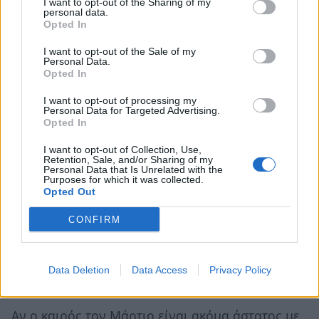
I want to opt-out of the Sharing of my
personal data.
γλαδιόλες, οι υάκινθοι, τα κρίνα και τα λίλιουμ.
Opted In
Ακόμα μπορούν να φυτευτούν οι ανεμώνες, οι
I want to opt-out of the Sale of my
κόνδυλοι και οι μπιγκόνιες. Μαζί με το φύτεμα
Personal Data.
Opted In
των βολβών καλό θα ήταν να τοποθετήσουμε και
στηρίγματα για τα νέα φυτά ούτως ώστε να μην
I want to opt-out of processing my
Personal Data for Targeted Advertising.
τραυματίσουμε τις ρίζες αν το κάνουμε
Opted In
αργότερα.
I want to opt-out of Collection, Use,
Επίσης μπορούμε τώρα να σπείρουμε απευθείας
Retention, Sale, and/or Sharing of my
Personal Data that Is Unrelated with the
στο χώμα βασιλικό, κατιφέ, πετούνια, γκαζάνια,
Purposes for which it was collected.
Opted Out
αγήρατο, γυροφύλη, κ.λπ., όπως και το νέο
γρασίδι. Σε περίπτωση που ο καιρός δεν είναι
CONFIRM
ακόμα ο ιδανικός μπορούμε να καθυστερήσουμε
την σπορά του βασιλικού και της πετούνιας
Data Deletion
Data Access
Privacy Policy
μέχρι τον Απρίλιο.
Αν ο καιρός τον Μάρτιο είναι ακόμα άστατος με