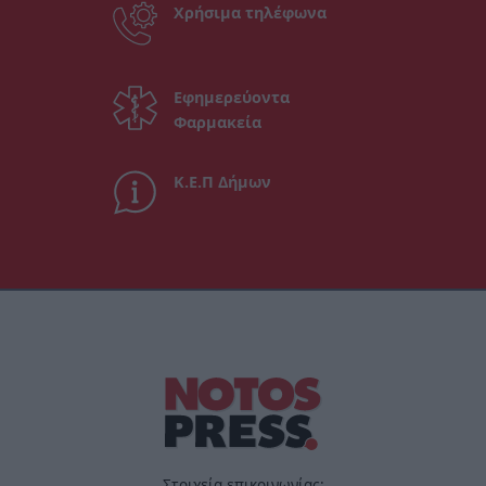
Χρήσιμα τηλέφωνα
Εφημερεύοντα
Φαρμακεία
Κ.Ε.Π Δήμων
Στοιχεία επικοινωνίας: