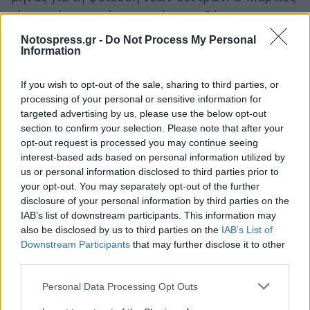
είναι επίσης ο μήνας φυτέματος θάμνων και
φρούτων του δάσους όπως φράουλες,
Notospress.gr -
Do Not Process My Personal
Information
βατόμουρα ή φραγκοστάφυλα και γυμνόριζων
δέντρων όπως οι τριανταφυλλιές για
If you wish to opt-out of the sale, sharing to third parties, or
παράδειγμα. Η φύτευση γυμνόριζων δέντρων
processing of your personal or sensitive information for
κοστίζει λιγότερο και είναι ευκολότερη αλλά
targeted advertising by us, please use the below opt-out
section to confirm your selection. Please note that after your
χρειάζεται ιδιαίτερη προσοχή στο να μην
opt-out request is processed you may continue seeing
στεγνώσουν οι ρίζες τους. Γι’ αυτό η φύτευση
interest-based ads based on personal information utilized by
τους θα πρέπει να γίνει εντός μόνο κάποιων
us or personal information disclosed to third parties prior to
your opt-out. You may separately opt-out of the further
ημερών από τη συγκομιδή τους. Έτσι η αγορά
disclosure of your personal information by third parties on the
τους πρέπει να γίνεται με προσοχή.
IAB’s list of downstream participants. This information may
also be disclosed by us to third parties on the
IAB’s List of
Downstream Participants
that may further disclose it to other
Τώρα ο κήπος μας είναι περίπου έτοιμος να
third parties.
δεχθεί το φύτεμα των βολβών που θα ανθίσουν
τον την άνοιξη και το καλοκαίρι. Αυτοί μπορεί
Personal Data Processing Opt Outs
αν είναι κάννες, οι κάλλες, οι ντάλιες, οι