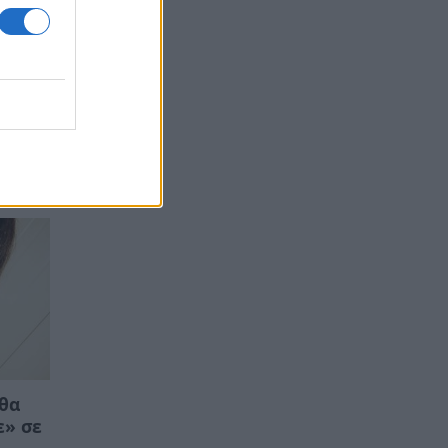
 θα
ε» σε