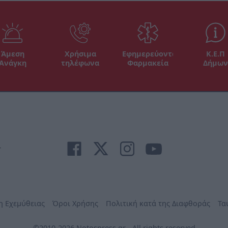
Άμεση
Χρήσιμα
Εφημερεύοντα
Κ.Ε.Π
Ανάγκη
τηλέφωνα
Φαρμακεία
Δήμων
r
η Εχεμύθειας
Όροι Χρήσης
Πολιτική κατά της Διαφθοράς
Τα
©2010-2026 Notospress.gr - All rights reserved