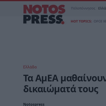
Πελοπόννησος
Ελλ
HOT TOPICS:
ΟΡΟΙ Χ
Ελλάδα
Τα ΑμΕΑ μαθαίνουν
δικαιώματά τους
Notospress