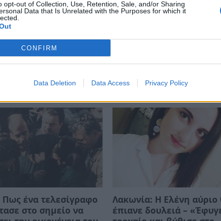
o opt-out of Collection, Use, Retention, Sale, and/or Sharing
ersonal Data that Is Unrelated with the Purposes for which it
lected.
Out
CONFIRM
Data Deletion
Data Access
Privacy Policy
 Πως ένα τελεσίγραφο
Λακωνία: Η Ελένη αύριο
τασε στο σημείο να
έπιανε δουλειά – «Έφυγ
ει την οικογένεια του
τροχαίο και βύθισε στο