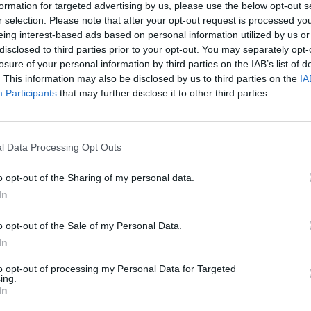
formation for targeted advertising by us, please use the below opt-out s
r selection. Please note that after your opt-out request is processed y
eing interest-based ads based on personal information utilized by us or
 όψεων της αστυνομικής ταυτότητας.
disclosed to third parties prior to your opt-out. You may separately opt-
(εγγραφή σε σωματείο ΑμεΑ, απόκομμα
losure of your personal information by third parties on the IAB’s list of
ονομικής επιτροπής κ.ά.).
. This information may also be disclosed by us to third parties on the
IA
Participants
that may further disclose it to other third parties.
κομίσουν την αίτηση και τα δικαιολογητικά
l Data Processing Opt Outs
ες 09:00 έως 15:00) μέχρι τις 21.2.2014 είτε
o opt-out of the Sharing of my personal data.
μένη επιστολή στην ακόλουθη διεύθυνση της
In
Κ. 16341 Ηλιούπολη, 2ος όροφος, υπ’ όψιν:
o opt-out of the Sale of my Personal Data.
In
to opt-out of processing my Personal Data for Targeted
ing.
αφερόμενοι μπορούν να απευθύνονται στην κ
In
πό Δευτέρα έως Παρασκευή, ώρες 10:00π.μ.