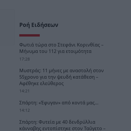
Ροή Ειδήσεων
Φωτιά τώρα στο Στεφάνι Κορινθίας –
Μήνυμα του 112 για ετοιμότητα
17:28
Μυστράς: 11 μήνες με αναστολή στον
55χρονο για την ψευδή κατάθεση –
Αφέθηκε ελεύθερος
14:21
Σπάρτη: «Έφυγαν» από κοντά μας…
14:12
Σπάρτη: Φυτεία με 40 δενδρύλλια
κάνναβης εντοπίστηκε στον Ταΰγετο –