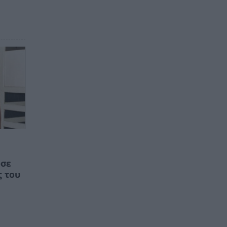
ωσε
ς του