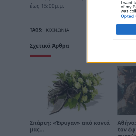
I want t
έως 15:00μ.μ.
of my P
was col
Opted 
TAGS:
ΚΟΙΝΩΝΙΑ
Σχετικά Άρθρα
Σπάρτη: «Έφυγαν» από κοντά
Αθήνα:
μας…
τον έφ
σκοτώσ