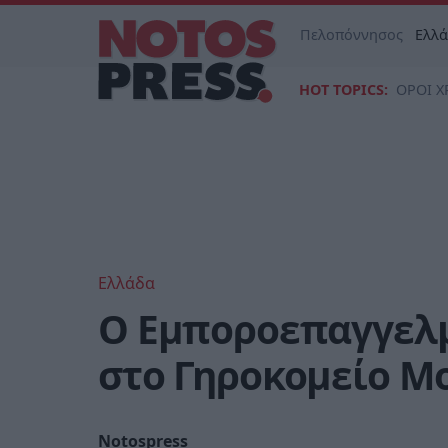
Πελοπόννησος
Ελλ
HOT TOPICS:
ΟΡΟΙ Χ
Ελλάδα
Ο Εμποροεπαγγελμ
στο Γηροκομείο 
Notospress