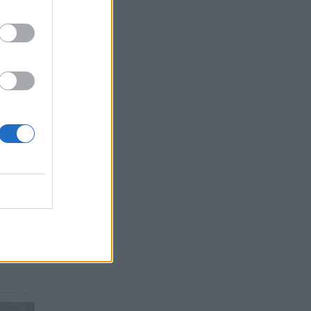
ό το
το
να