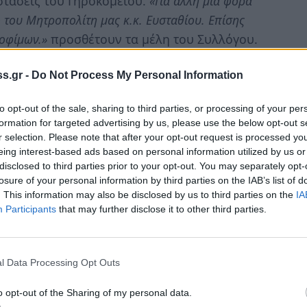
στάσεις του Γηροκομείου.
«Για άλλη μια φορά
 του Μητροπολίτη μας κ.κ. Ευσταθίου. Επίσης
ροφίμων.»
προσθέτουν τα μέλη του Συλλόγου.
ρία να μιλήσουν με τους γέροντες και τις
s.gr -
Do Not Process My Personal Information
λύτερα λόγια για την περιποίηση που δέχονται
λή ποιότητα ζωής που έχουν στο ίδρυμα.
to opt-out of the sale, sharing to third parties, or processing of your per
formation for targeted advertising by us, please use the below opt-out s
r selection. Please note that after your opt-out request is processed y
αυτά τα ολίγα μπορέσαμε να βοηθήσουμε και να
eing interest-based ads based on personal information utilized by us or
υτό όλοι μας και με μια ελάχιστη δωρεά μπορούμε
disclosed to third parties prior to your opt-out. You may separately opt-
 το έχουν ανάγκη να ζουν αξιοπρεπώς.»
losure of your personal information by third parties on the IAB’s list of
. This information may also be disclosed by us to third parties on the
IA
ελματικού Συλλόγου κ. Χρήστος
Participants
that may further disclose it to other third parties.
l Data Processing Opt Outs
o opt-out of the Sharing of my personal data.