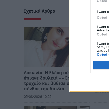
Opted 
Σχετικά Άρθρα
I want t
Opted 
I want 
Advertis
Opted 
I want t
of my P
was col
Opted 
Λακωνία: Η Ελένη αύριο θα
Εθελο
έπιανε δουλειά – «Έφυγε» σε
έσωσε 
τροχαίο και βύθισε στο
κάηκε 
πένθος την Απιδιά
03/08/20
05/08/2026 10:25