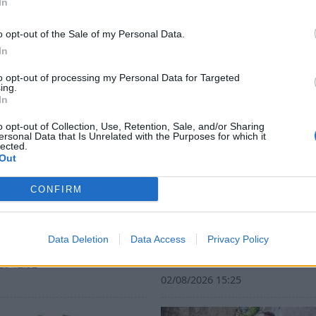
In
o opt-out of the Sale of my Personal Data.
In
to opt-out of processing my Personal Data for Targeted
ing.
In
o opt-out of Collection, Use, Retention, Sale, and/or Sharing
ersonal Data that Is Unrelated with the Purposes for which it
lected.
Out
CONFIRM
ντής πυροσβέστης
Η μαρτυρία κατοίκου απ
δεκάδες σπίτια, αλλά
Πόρτο Γερμενό: «Κάηκε 
το δικό του
σπίτι μου, δεν έχω πού 
Data Deletion
Data Access
Privacy Policy
μείνω» (video)
26 12:52
02/08/2026 15:25