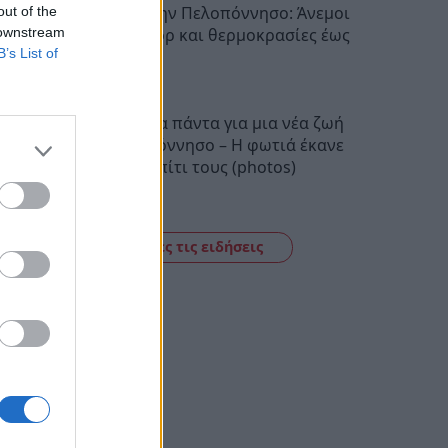
Ο καιρός στην Πελοπόννησο: Άνεμοι
out of the
έως 5 μποφόρ και θερμοκρασίες έως
 downstream
B’s List of
38 βαθμούς
22:28
Πούλησαν τα πάντα για μια νέα ζωή
στην Πελοπόννησο – Η φωτιά έκανε
στάχτη το σπίτι τους (photos)
22:06
Δείτε όλες τις ειδήσεις
ό το
το
να