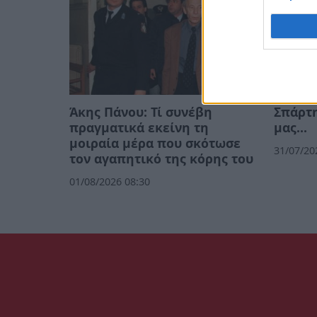
Άκης Πάνου: Τί συνέβη
Σπάρτη
πραγματικά εκείνη τη
μας…
μοιραία μέρα που σκότωσε
31/07/20
τον αγαπητικό της κόρης του
01/08/2026 08:30