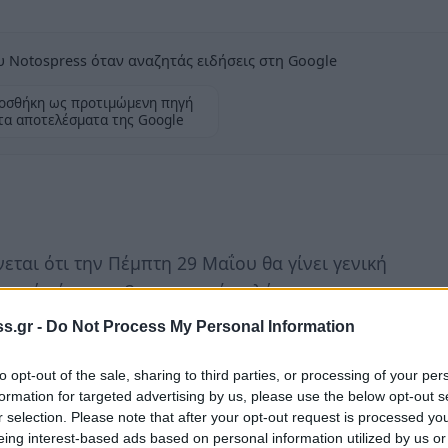
 Notospress όταν αναζητάς ειδήσεις στη Google
οσθήκη ως προτιμώμενη πηγή
τα αποτελέσματα της Google
ται ότι την Πέμπτη 29 Μαΐου θα γίνει γενική
πρωί μέχρι τις 3 το μεσημέρι, λόγω
ύδρευσης από τον εργολάβο του έργου
s.gr -
Do Not Process My Personal Information
ρτης».
to opt-out of the sale, sharing to third parties, or processing of your per
formation for targeted advertising by us, please use the below opt-out s
r selection. Please note that after your opt-out request is processed y
eing interest-based ads based on personal information utilized by us or