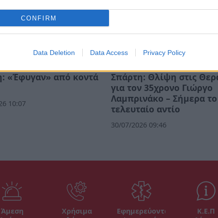
CONFIRM
Data Deletion
Data Access
Privacy Policy
: «Έφυγαν» από κοντά
Σπάρτη: Θλίψη στις Θερ
για τον 35χρονο Γιώργο
Λαμπρινάκο – Σήμερα το
26 10:07
τελευταίο αντίο
30/07/2026 09:46
Άμεση
Χρήσιμα
Εφημερεύοντα
Κ.Ε.Π