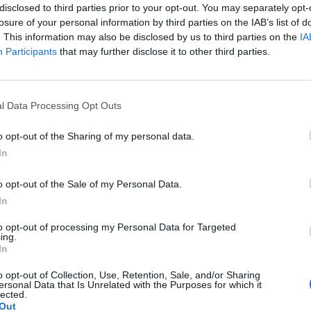
disclosed to third parties prior to your opt-out. You may separately opt-
losure of your personal information by third parties on the IAB’s list of
. This information may also be disclosed by us to third parties on the
IA
Participants
that may further disclose it to other third parties.
l Data Processing Opt Outs
o opt-out of the Sharing of my personal data.
In
o opt-out of the Sale of my Personal Data.
ντής πυροσβέστης
Η μαρτυρία κατοίκου απ
In
δεκάδες σπίτια, αλλά
Πόρτο Γερμενό: «Κάηκε 
το δικό του
σπίτι μου, δεν έχω πού 
to opt-out of processing my Personal Data for Targeted
ing.
μείνω» (video)
In
26 12:52
02/08/2026 15:25
o opt-out of Collection, Use, Retention, Sale, and/or Sharing
ersonal Data that Is Unrelated with the Purposes for which it
lected.
Out