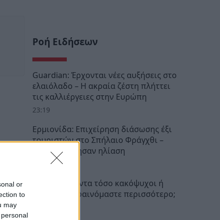
Ροή Ειδήσεων
Guardian: Έρχονται νέες αυξήσεις στο
ελαιόλαδο – Η ακραία ζέστη πλήττει
τις καλλιέργειες στην Ευρώπη
23:19
Ερμιονίδα: Επιχείρηση διάσωσης έξι
τουριστών στο Σπήλαιο Φράγχθι –
Τρεις υπέστησαν ηλίαση
22:46
Ήμασταν πάντα τόσο κακόψυχοι ή
sonal or
τώρα απλά φαινόμαστε περισσότερο;
ection to
ou may
22:32
 personal