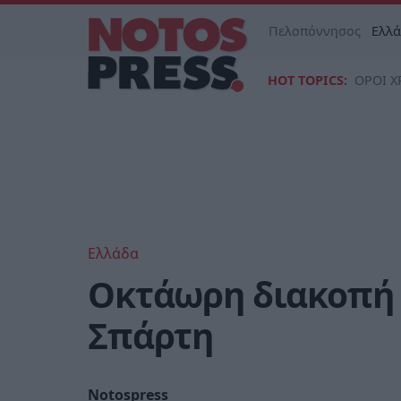
Πελοπόννησος
Ελλ
HOT TOPICS:
ΟΡΟΙ Χ
Ελλάδα
Οκτάωρη διακοπή 
Σπάρτη
Notospress