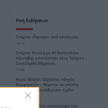
Ροή Ειδήσεων
Σπάρτη: «Έφυγαν» από κοντά μας…
14:12
Σπάρτη: Φυτεία με 40 δενδρύλλια
κάνναβης εντοπίστηκε στον Ταΰγετο –
Συνελήφθη 68χρονος
13:04
Αίγιο: Νεκρός 52χρονος οδηγός
λεωφορείου – Φέρεται να υπέστη
καρδιακό επεισόδιο στο τιμόνι
12:47
Αθήνα: Πως ένα τελεσίγραφο τον