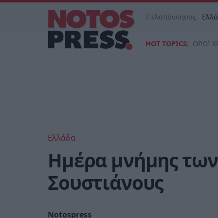
Πελοπόννησος
Ελλ
HOT TOPICS:
ΟΡΟΙ Χ
Ελλάδα
Ημέρα μνήμης των
Σουστιάνους
Notospress