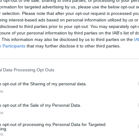
to opt-out of the sale, sharing to third parties, or processing of your per
φερόμενοι μπορούν να επικοινωνούν με τον
formation for targeted advertising by us, please use the below opt-out s
r selection. Please note that after your opt-out request is processed y
6061651.
eing interest-based ads based on personal information utilized by us or
disclosed to third parties prior to your opt-out. You may separately opt-
losure of your personal information by third parties on the IAB’s list of
. This information may also be disclosed by us to third parties on the
IA
Participants
that may further disclose it to other third parties.
l Data Processing Opt Outs
o opt-out of the Sharing of my personal data.
In
o opt-out of the Sale of my Personal Data.
In
to opt-out of processing my Personal Data for Targeted
ing.
 Πως ένα τελεσίγραφο
Λακωνία: Η Ελένη αύριο
In