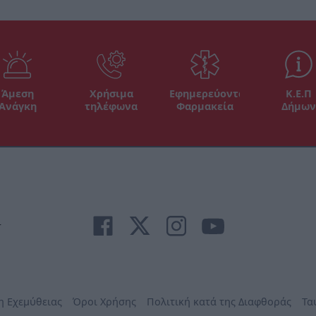
Άμεση
Χρήσιμα
Εφημερεύοντα
Κ.Ε.Π
Ανάγκη
τηλέφωνα
Φαρμακεία
Δήμων
r
η Εχεμύθειας
Όροι Χρήσης
Πολιτική κατά της Διαφθοράς
Τα