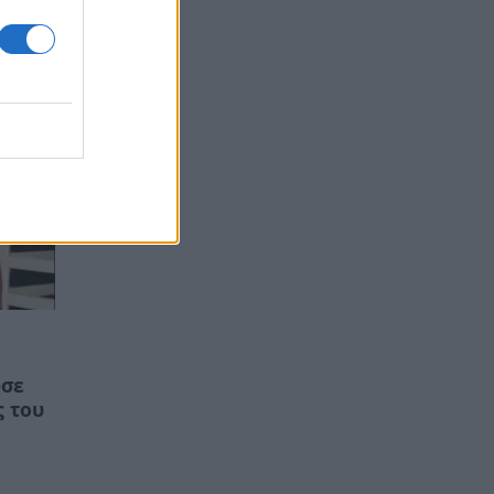
ε» σε
ωσε
ς του