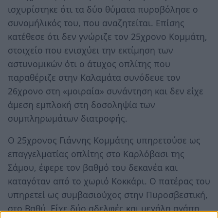
ισχυρίστηκε ότι τα δύο θύματα πυροβόλησε ο
συνομήλικός του, που αναζητείται. Επίσης
κατέθεσε ότι δεν γνώριζε τον 25χρονο Κομμάτη,
στοιχείο που ενισχύει την εκτίμηση των
αστυνομικών ότι ο άτυχος οπλίτης που
παραθέριζε στην Καλαμάτα συνόδευε τον
26χρονο στη «μοιραία» συνάντηση και δεν είχε
άμεση εμπλοκή στη δοσοληψία των
συμπληρωμάτων διατροφής.
Ο 25χρονος Γιάννης Κομμάτης υπηρετούσε ως
επαγγελματίας οπλίτης στο Καρλόβασι της
Σάμου, έφερε τον βαθμό του δεκανέα και
καταγόταν από το χωριό Κοκκάρι. Ο πατέρας του
υπηρετεί ως συμβασιούχος στην Πυροσβεστική,
στο Βαθύ. Είχε δύο αδελφές και μεγάλη αγάπη