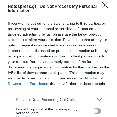
για το bodybuilding. Στο προφίλ του στο
Notospress.gr -
Do Not Process My Personal
Facebook έγραφε ότι πρόθεσή του ήταν να
Information
ανοίξει κατάστημα με συμπληρώματα διατροφής
και είδη γυμναστικής.
If you wish to opt-out of the sale, sharing to third parties, or
processing of your personal or sensitive information for
targeted advertising by us, please use the below opt-out
Ο Κωνσταντίνος Σγούρος, 26 ετών, συμμετείχε
section to confirm your selection. Please note that after your
σε διαγωνισμούς body-building και το 2011 είχε
opt-out request is processed you may continue seeing
διακριθεί σε διαγωνισμό με τίτλο «Mr.
interest-based ads based on personal information utilized by
us or personal information disclosed to third parties prior to
Οδύσσεια». Καταγόταν από την περιοχή
your opt-out. You may separately opt-out of the further
Νερόμυλος και η οικογένειά του ζει μόνιμα στην
disclosure of your personal information by third parties on the
Καλαμάτα. Είχε δύο αδέλφια που εργάζονται ως
IAB’s list of downstream participants. This information may
also be disclosed by us to third parties on the
IAB’s List of
ασφαλιστής και υπάλληλος σούπερ μάρκετ
Downstream Participants
that may further disclose it to other
αντίστοιχα. Στο σώμα του έφερε τατουάζ
third parties.
εθνικιστικού - ναζιστικού περιεχομένου, ενώ και
Personal Data Processing Opt Outs
τα δύο θύματα έφεραν στους ώμους τους
τατουάζ σε σχήμα αστεριών που σύμφωνα με
I want to opt-out of the Sharing of my
personal data.
τους γνωρίζοντες αποτελούν σύμβολο μύησης