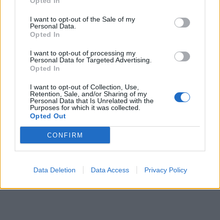
Opted In
στη ρωσόφωνη μαφία και σημαίνουν «δεν
I want to opt-out of the Sale of my
προσκυνάμε κανέναν».
Personal Data.
Opted In
I want to opt-out of processing my
Personal Data for Targeted Advertising.
TAGS:
ΚΟΙΝΩΝΙΑ
Opted In
I want to opt-out of Collection, Use,
Retention, Sale, and/or Sharing of my
Personal Data that Is Unrelated with the
Purposes for which it was collected.
Opted Out
CONFIRM
Data Deletion
Data Access
Privacy Policy