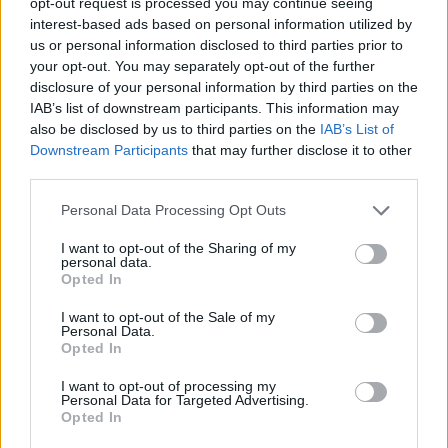
Σχετικά Άρθρα
opt-out request is processed you may continue seeing
interest-based ads based on personal information utilized by
us or personal information disclosed to third parties prior to
your opt-out. You may separately opt-out of the further
disclosure of your personal information by third parties on the
IAB’s list of downstream participants. This information may
also be disclosed by us to third parties on the
IAB’s List of
Downstream Participants
that may further disclose it to other
third parties.
Personal Data Processing Opt Outs
I want to opt-out of the Sharing of my
personal data.
Opted In
I want to opt-out of the Sale of my
Personal Data.
Θλίψη στην Πάτρα: Πέθανε στο Νοσοκομείο
Opted In
«Άγιος Ανδρέας» βρέφος μόλις 8 ημερών
I want to opt-out of processing my
08/08/2026 09:34
Personal Data for Targeted Advertising.
Opted In