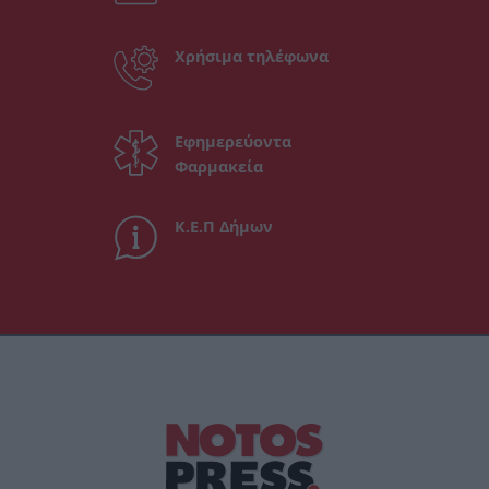
Χρήσιμα τηλέφωνα
Εφημερεύοντα
Φαρμακεία
Κ.Ε.Π Δήμων