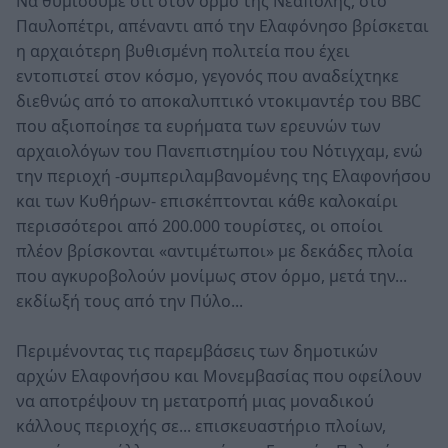
Να θυμίσουμε ότι στον όρμο της Νεάπολης, στο
Παυλοπέτρι, απέναντι από την Ελαφόνησο βρίσκεται
η αρχαιότερη βυθισμένη πολιτεία που έχει
εντοπιστεί στον κόσμο, γεγονός που αναδείχτηκε
διεθνώς από το αποκαλυπτικό ντοκιμαντέρ του BBC
που αξιοποίησε τα ευρήματα των ερευνών των
αρχαιολόγων του Πανεπιστημίου του Νότιγχαμ, ενώ
την περιοχή -συμπεριλαμβανομένης της Ελαφονήσου
και των Κυθήρων- επισκέπτονται κάθε καλοκαίρι
περισσότεροι από 200.000 τουρίστες, οι οποίοι
πλέον βρίσκονται «αντιμέτωποι» με δεκάδες πλοία
που αγκυροβολούν μονίμως στον όρμο, μετά την...
εκδίωξή τους από την Πύλο...
Περιμένοντας τις παρεμβάσεις των δημοτικών
αρχών Ελαφονήσου και Μονεμβασίας που οφείλουν
να αποτρέψουν τη μετατροπή μιας μοναδικού
κάλλους περιοχής σε... επισκευαστήριο πλοίων,