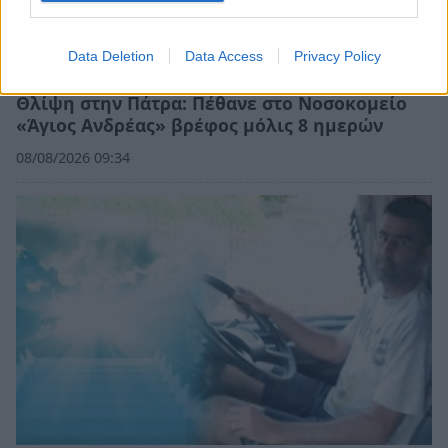
Data Deletion
Data Access
Privacy Policy
Θλίψη στην Πάτρα: Πέθανε στο Νοσοκομείο
«Άγιος Ανδρέας» βρέφος μόλις 8 ημερών
08/08/2026 09:34