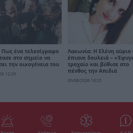
 Πως ένα τελεσίγραφο
Λακωνία: Η Ελένη αύριο
τασε στο σημείο να
έπιανε δουλειά – «Έφυγ
ει την οικογένεια του
τροχαίο και βύθισε στο
πένθος την Απιδιά
26 12:29
05/08/2026 10:25
Άμεση
Χρήσιμα
Εφημερεύοντα
Κ.Ε.Π