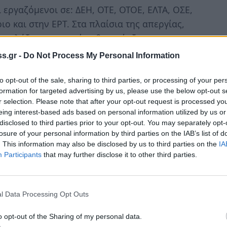
εργαζόμενοι σε: ΔΕΗ, ΟΤΕ, ΟΤΟΕ, ΕΛΤΑ, ΟΣΕ,
ο και στην ΕΡΤ. Στα πλαίσια της απεργίας,
 τη λήξη του ωραρίου θα υπάρξει στις
 της ΠΟΕ-ΟΤΑ.
s.gr -
Do Not Process My Personal Information
 εργασίας από τις 10 το πρωί έως τις 3 το
to opt-out of the sale, sharing to third parties, or processing of your per
 πρωί στο υπουργείο Υγείας. Στάση εργασίας
formation for targeted advertising by us, please use the below opt-out s
r selection. Please note that after your opt-out request is processed y
κοί υπάλληλοι από τις 12 έως και τις 3 το
eing interest-based ads based on personal information utilized by us or
disclosed to third parties prior to your opt-out. You may separately opt-
losure of your personal information by third parties on the IAB’s list of
ιστούν στις επόμενες ημέρες και θα
. This information may also be disclosed by us to third parties on the
IA
4ωρη απεργία που κηρύσσουν η ΓΣΕΕ και η
Participants
that may further disclose it to other third parties.
άσχουν και οι οργανώσεις των Εμπόρων και
l Data Processing Opt Outs
o opt-out of the Sharing of my personal data.