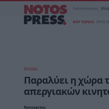
Πελοπόννησος
Ελλ
HOT TOPICS:
ΟΡΟΙ Χ
Ελλάδα
Παραλύει η χώρα 
απεργιακών κινη
Notospress