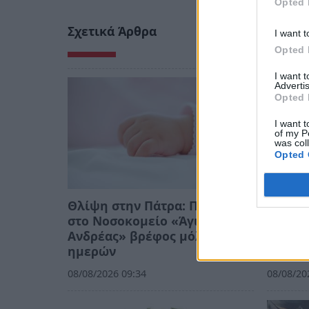
Opted 
Σχετικά Άρθρα
I want t
Opted 
I want 
Advertis
Opted 
I want t
of my P
was col
Opted 
Θλίψη στην Πάτρα: Πέθανε
Λακωνί
στο Νοσοκομείο «Άγιος
δρομολ
Ανδρέας» βρέφος μόλις 8
του Μι
ημερών
αγάπη
08/08/2026 09:34
08/08/20