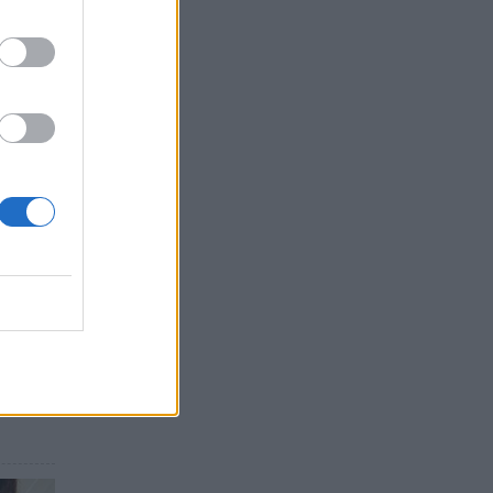
πολη
ης
είς