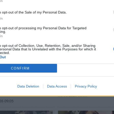
In
o opt-out of the Sale of my Personal Data.
In
to opt-out of processing my Personal Data for Targeted
ing.
In
o opt-out of Collection, Use, Retention, Sale, and/or Sharing
ersonal Data that Is Unrelated with the Purposes for which it
lected.
Out
CONFIRM
α: Το τελευταίο
Λακωνία: Η Ιερή Μητρό
όγιο «γη - ουρανός»
Μονεμβασίας και Σπάρτ
χάλη που τόσοι
υποδέχεται τους ομογεν
Data Deletion
Data Access
Privacy Policy
σαν
08/08/2026 08:50
26 09:05