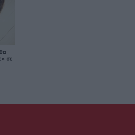
 θα
ε» σε