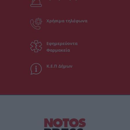
Χρήσιμα τηλέφωνα
Εφημερεύοντα
Φαρμακεία
Κ.Ε.Π Δήμων