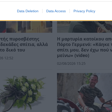
Data Deletion
Data Access
Privacy Policy
ντής πυροσβέστης
Η μαρτυρία κατοίκου απ
δεκάδες σπίτια, αλλά
Πόρτο Γερμενό: «Κάηκε 
το δικό του
σπίτι μου, δεν έχω πού 
μείνω» (video)
26 12:52
02/08/2026 15:25