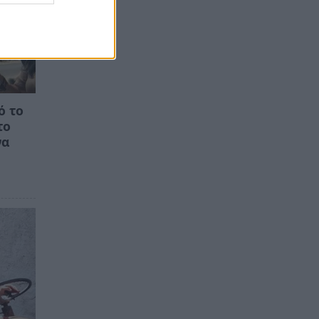
ό το
το
να