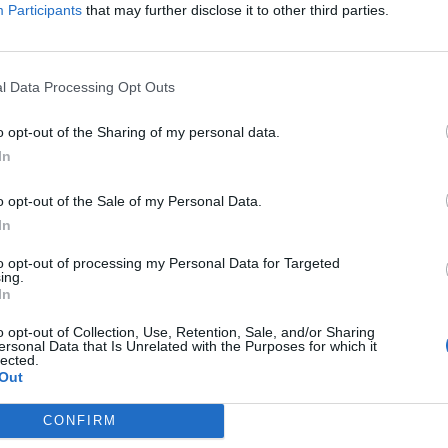
Participants
that may further disclose it to other third parties.
ρχεται περίπου στα 5 δισεκατομμύρια σε σχέση
ύο δισεκατομμύρια να χρησιμοποιούνται από
καλύτερη δυνατή προστασία του κοινού από την
l Data Processing Opt Outs
ι απαραίτητη η συνέχιση και εντατικοποίηση των
 να εξαχθούν ασφαλή συμπεράσματα αναφορικά
o opt-out of the Sharing of my personal data.
In
 υγεία. Σύμφωνα με την αρχή της προφύλαξης η
ροβεί σε άμεσες δράσεις για την προστασία της
o opt-out of the Sale of my Personal Data.
In
to opt-out of processing my Personal Data for Targeted
ing.
In
o opt-out of Collection, Use, Retention, Sale, and/or Sharing
ersonal Data that Is Unrelated with the Purposes for which it
lected.
Out
CONFIRM