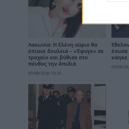
Λακωνία: Η Ελένη αύριο θα
Εθελο
έπιανε δουλειά – «Έφυγε» σε
έσωσε 
τροχαίο και βύθισε στο
κάηκε 
πένθος την Απιδιά
03/08/20
05/08/2026 10:25