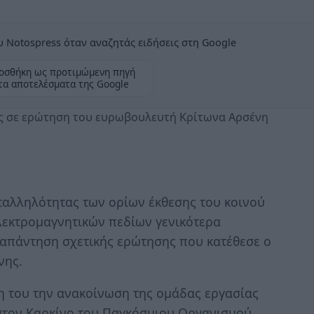
 Notospress όταν αναζητάς ειδήσεις στη Google
οσθήκη ως προτιμώμενη πηγή
τα αποτελέσματα της Google
ς σε ερώτηση του ευρωβουλευτή Κρίτωνα Αρσένη
αταλληλότητας των ορίων έκθεσης του κοινού
ηλεκτρομαγνητικών πεδίων γενικότερα
απάντηση σχετικής ερώτησης που κατέθεσε ο
νης.
 του την ανακοίνωση της ομάδας εργασίας
 στον Καρκίνο του Παγκόσμιου Οργανισμού