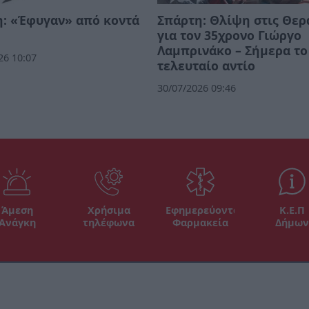
: «Έφυγαν» από κοντά
Σπάρτη: Θλίψη στις Θερ
για τον 35χρονο Γιώργο
Λαμπρινάκο – Σήμερα το
26 10:07
τελευταίο αντίο
30/07/2026 09:46
Άμεση
Χρήσιμα
Εφημερεύοντα
Κ.Ε.Π
Ανάγκη
τηλέφωνα
Φαρμακεία
Δήμων