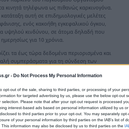
 τα κινητά τηλέφωνα ως πιθανώς καρκινογόνα.
 κατάταξη αυτή σε επιδημιολογικές μελέτες
μφάνισης, ενός κακοήθη εγκεφαλικού όγκου,
ία υψηλού κινδύνου, σε άτομα δηλαδή που
 ημερησίως για 10 χρόνια.
ίζει τα έως τώρα δεδομένα περιορισμένα και
αλή συμπεράσματα για τη σύνδεση των
τόσο, δηλώνει την πρόθεση της για την
s.gr -
Do Not Process My Personal Information
ν στο τέλος του 2011 σχετικά με τις
ν στην υγεία και τη δέσμευσή της για την
to opt-out of the sale, sharing to third parties, or processing of your per
ίων έκθεσης.
formation for targeted advertising by us, please use the below opt-out s
r selection. Please note that after your opt-out request is processed y
ς Επιτροπής ο Κρίτων Αρσένης έκανε την
eing interest-based ads based on personal information utilized by us or
disclosed to third parties prior to your opt-out. You may separately opt-
losure of your personal information by third parties on the IAB’s list of
. This information may also be disclosed by us to third parties on the
IA
ρείται αλματώδης ανάπτυξη της χρήσης των