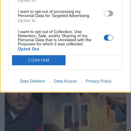
Opted In
I want to opt-out of processing my
Personal Data for Targeted Advertising.
Opted In
Λακωνία: Η Ελένη αύριο θα έπιανε δουλειά –
«Έφυγε» σε τροχαίο και βύθισε στο πένθος
I want to opt-out of Collection, Use,
Retention, Sale, and/or Sharing of my
την Απιδιά
Personal Data that Is Unrelated with the
Purposes for which it was collected.
05/08/2026 10:25
Opted Out
CONFIRM
Data Deletion
Data Access
Privacy Policy