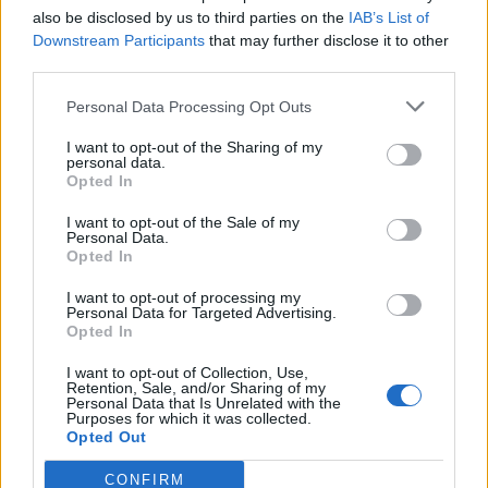
also be disclosed by us to third parties on the
IAB’s List of
Downstream Participants
that may further disclose it to other
third parties.
Personal Data Processing Opt Outs
Λακωνία: Το τελευταίο δρομολόγιο «γη -
I want to opt-out of the Sharing of my
ουρανός» του Μιχάλη που τόσοι αγάπησαν
personal data.
Opted In
08/08/2026 09:05
I want to opt-out of the Sale of my
Personal Data.
Opted In
I want to opt-out of processing my
Personal Data for Targeted Advertising.
Opted In
I want to opt-out of Collection, Use,
Retention, Sale, and/or Sharing of my
Personal Data that Is Unrelated with the
Purposes for which it was collected.
Opted Out
CONFIRM