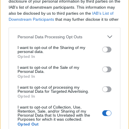
disclosure of your personal information by third parties on the
IAB’s list of downstream participants. This information may
also be disclosed by us to third parties on the
IAB’s List of
Downstream Participants
that may further disclose it to other
third parties.
Λακωνία: Το τελευταίο δρομολόγιο «γη -
Personal Data Processing Opt Outs
ουρανός» του Μιχάλη που τόσοι αγάπησαν
I want to opt-out of the Sharing of my
08/08/2026 09:05
personal data.
Opted In
I want to opt-out of the Sale of my
Personal Data.
Opted In
I want to opt-out of processing my
Personal Data for Targeted Advertising.
Opted In
I want to opt-out of Collection, Use,
Retention, Sale, and/or Sharing of my
Personal Data that Is Unrelated with the
Purposes for which it was collected.
Opted Out