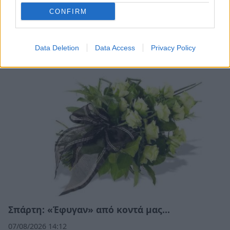
CONFIRM
Λακωνία: Η Ιερή Μητρόπολη Μονεμβασίας και
Σπάρτης υποδέχεται τους ομογενείς
Data Deletion
Data Access
Privacy Policy
08/08/2026 08:50
Σπάρτη: «Έφυγαν» από κοντά μας…
07/08/2026 14:12