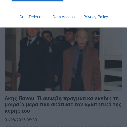
(video)
02/08/2026 15:25
Data Deletion
Data Access
Privacy Policy
Άκης Πάνου: Τί συνέβη πραγματικά εκείνη τη
μοιραία μέρα που σκότωσε τον αγαπητικό της
κόρης του
01/08/2026 08:30