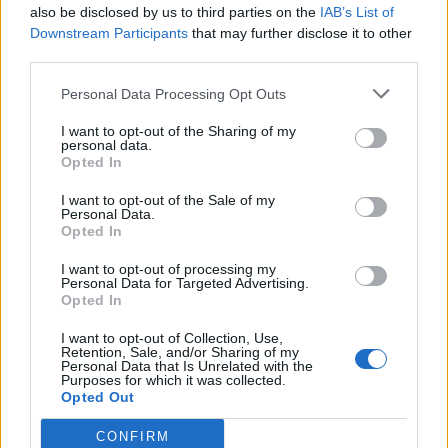
also be disclosed by us to third parties on the
IAB’s List of
Downstream Participants
that may further disclose it to other
Εθελοντής πυροσβέστης έσωσε δεκάδες
third parties.
σπίτια, αλλά κάηκε το δικό του
03/08/2026 12:52
Personal Data Processing Opt Outs
I want to opt-out of the Sharing of my
personal data.
Opted In
I want to opt-out of the Sale of my
Personal Data.
Opted In
I want to opt-out of processing my
Personal Data for Targeted Advertising.
Opted In
I want to opt-out of Collection, Use,
Retention, Sale, and/or Sharing of my
Personal Data that Is Unrelated with the
Purposes for which it was collected.
Opted Out
Η μαρτυρία κατοίκου από το Πόρτο Γερμενό:
«Κάηκε το σπίτι μου, δεν έχω πού να μείνω»
CONFIRM