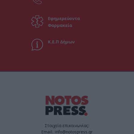
Εφημερεύοντα
Φαρμακεία
Κ.Ε.Π Δήμων
Στοιχεία επικοινωνίας:
Email. info@notospress.gr