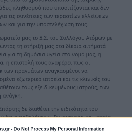
ομάδες πληθυσμού που υποσιτίζονται και δεν
ια τις συνέπειες των τεραστίων ελλείψεων
ων και για την υποστελέχωση τους.
ωματείο μας το Δ.Σ. του Συλλόγου Ατόμων με
ντας τη στήριξή μας στα δίκαια αιτήματά
νία για τη δημόσια υγεία στο νομό μας, η
να, η επιστολή τους αναφέρει πως οι
εκ των πραγμάτων αναγκασμένοι να
ένα εξωτερικά ιατρεία και τις κλινικές του
αθέτουν τους εξειδικευμένους ιατρούς, των
η ανάγκη.
πάρτης δε διαθέτει την ειδικότητα του
ύψει ο παθολόγος κ. Γεωργαντάς, τον οποίο
πολλές φορές τις δυνάμεις του, παρακολουθεί
s.gr -
Do Not Process My Personal Information