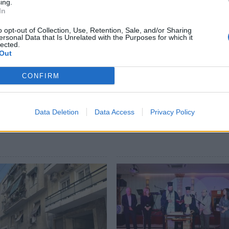
ing.
In
όσια υγεία καταπατάται βάναυσα.
o opt-out of Collection, Use, Retention, Sale, and/or Sharing
ersonal Data that Is Unrelated with the Purposes for which it
lected.
Out
CONFIRM
Data Deletion
Data Access
Privacy Policy