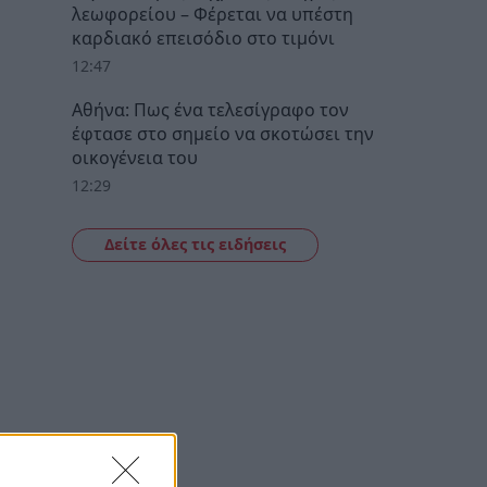
λεωφορείου – Φέρεται να υπέστη
καρδιακό επεισόδιο στο τιμόνι
12:47
Αθήνα: Πως ένα τελεσίγραφο τον
έφτασε στο σημείο να σκοτώσει την
οικογένεια του
12:29
Δείτε όλες τις ειδήσεις