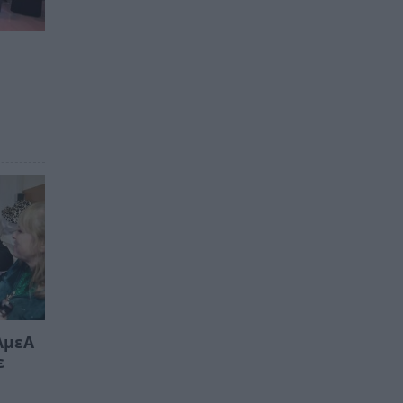
ΑμεΑ
ε