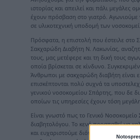
ιστορίας και απειλεί και πάλι μεγάλες 
έχουν πρόσβαση στο γιατρό. Αγωνιούμε γ
σε υλικοτεχνική υποδομή των νοσοκομεί
Πρόσφατα, η επιστολή που έστειλε στο Σ
Σακχαρώδη Διαβήτη Ν. Λακωνίας, αναζητώ
τους, μας μετέφερε και τη δική τους αγω
οποία βρίσκεται σε κίνδυνο. Συγκεκριμέ
Άνθρωποι με σακχαρώδη διαβήτη είναι 
επισκέπτονται πολύ συχνά τα υποστελεχομ
γενικού νοσοκομείου Σπάρτης, που δε δι
οποίων τις υπηρεσίες έχουν τόση μεγάλ
Είναι γνωστό πως το Γενικό Νοσοκομείο Σ
διαβητολόγου. Το κενό προσπαθεί να καλ
και ευχαριστούμε διότι, υπερβαίνοντας 
Notospres