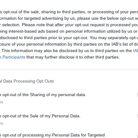
στατικά μπορεί, χωρίς πάντα να πετυχαίνει,
ψει όλες τις ανάγκες. Υπάρχει μεγάλος
to opt-out of the sale, sharing to third parties, or processing of your per
που δεν καταφέρνουν να κάνουν τις
formation for targeted advertising by us, please use the below opt-out s
r selection. Please note that after your opt-out request is processed y
, τακτικές διαγνωστικές εξετάσεις και να
eing interest-based ads based on personal information utilized by us or
disclosed to third parties prior to your opt-out. You may separately opt-
losure of your personal information by third parties on the IAB’s list of
ακχαρώδη Διαβήτη Ν. Λακωνίας στην
. This information may also be disclosed by us to third parties on the
IA
Participants
that may further disclose it to other third parties.
φωνα με τα στοιχεία καταγραφής του Γενικού
00 άτομα που αναζήτησαν ιατρική
όνο 350 κατάφεραν να επισκεφτούν το
l Data Processing Opt Outs
ρακολούθηση οδηγεί με βεβαιότητα στην
o opt-out of the Sharing of my personal data.
In
λοιπά τμήματα του γενικού νοσοκομείου
κομεία της χώρας μας. Αυτό σημαίνει τον
o opt-out of the Sale of my Personal Data.
In
γκες, των χρονίως πασχόντων, όλων εμάς που
ία μας στον ιδιωτικό τομέα.
to opt-out of processing my Personal Data for Targeted