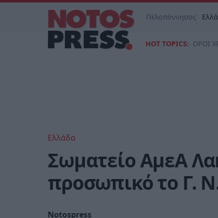
Πελοπόννησος
Ελλ
HOT TOPICS:
ΟΡΟΙ Χ
Ελλάδα
Σωματείο ΑμεΑ Λα
προσωπικό το Γ. Ν
Notospress