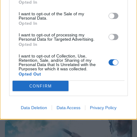
Opted In
I want to opt-out of the Sale of my
Personal Data.
Opted In
I want to opt-out of processing my
Personal Data for Targeted Advertising.
Opted In
I want to opt-out of Collection, Use,
Retention, Sale, and/or Sharing of my
Personal Data that Is Unrelated with the
Purposes for which it was collected.
Opted Out
Θλίψη στην Πάτρα: Πέθανε στο Νοσοκομείο
«Άγιος Ανδρέας» βρέφος μόλις 8 ημερών
CONFIRM
08/08/2026 09:34
Data Deletion
Data Access
Privacy Policy