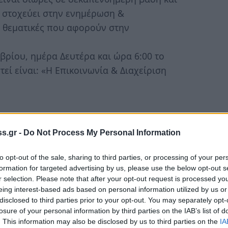
υ στοχεύει στην ενημέρωση &
 θεματικές που αφορούν στην
βρίου, ημέρα Δευτέρα και ώρα 6:00 το
εί είναι: «Η Επικοινωνία & Διαχείριση
άδες συμβουλευτικής για γονείς, που
s.gr -
Do Not Process My Personal Information
ποιηθεί ομάδα γονέων σε συνεργασία με τον
κού σχολείου Καστορείου, η οποία επιχειρεί
to opt-out of the sale, sharing to third parties, or processing of your per
formation for targeted advertising by us, please use the below opt-out s
ης των παιδιών, από την προσχολική μέχρι
r selection. Please note that after your opt-out request is processed y
μβάνονται θέματα ευρύτερου ενδιαφέροντος,
eing interest-based ads based on personal information utilized by us or
κοινωνία στην οικογένεια, τα όρια & η
disclosed to third parties prior to your opt-out. You may separately opt-
losure of your personal information by third parties on the IAB’s list of
ας με τίτλο: «Ενίσχυση του γονεϊκού ρόλου
. This information may also be disclosed by us to third parties on the
IA