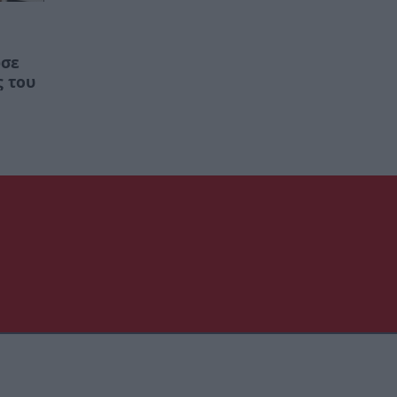
ωσε
ς του