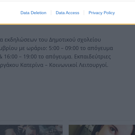
εων
Data Deletion
Data Access
Privacy Policy
σα εκδηλώσεων του Δημοτικού σχολείου
βρίου με ωράριο: 5:00 – 09:00 το απόγευμα
& 16:00 – 19:00 το απόγευμα. Εκπαιδεύτριες
αργάκου Κατερίνα – Κοινωνικοί Λειτουργοί.