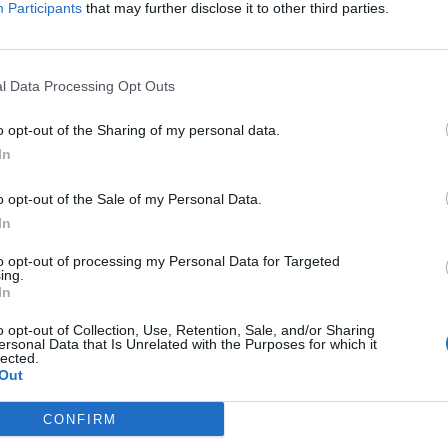
ια» θα έχουν διάρκεια, πέντε δίωρων
Participants
that may further disclose it to other third parties.
κπαιδεύτρια την κ. Παπαδοπούλου Ιωάννα -
ατοποιηθεί την Τρίτη 1η Νοεμβρίου και ώρα
όρειο.
l Data Processing Opt Outs
o opt-out of the Sharing of my personal data.
θμιας Εκπαίδευσης:
In
ίζοντας την αναγκαιότητα ενίσχυσης των
o opt-out of the Sale of my Personal Data.
βιωματικής εκπαίδευσης και
In
ιδευτικών Α/βάθμιας εκπαίδευσης της
οργανώνει ένα ακόμη βιωματικό σεμινάριο
to opt-out of processing my Personal Data for Targeted
ing.
κπαίδευσης, στην εφαρμογή των τεχνικών
In
κπαίδευσης».
o opt-out of Collection, Use, Retention, Sale, and/or Sharing
ersonal Data that Is Unrelated with the Purposes for which it
ωματικών ασκήσεων τις εξής θεματικές
lected.
Out
CONFIRM