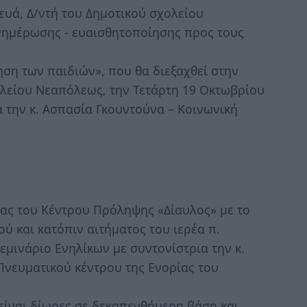
ευά, Δ/ντή του Δημοτικού σχολείου
νημέρωσης - ευαισθητοποίησης προς τους
ση των παιδιών», που θα διεξαχθεί στην
λείου Νεαπόλεως, την Τετάρτη 19 Οκτωβρίου
α την κ. Ασπασία Γκουντούνα – Κοινωνική
ίας του Κέντρου Πρόληψης «Δίαυλος» με το
ύ και κατόπιν αιτήματος του ιερέα π.
μινάριο Ενηλίκων με συντονίστρια την κ.
Πνευματικού κέντρου της Ενορίας του
 είναι δίωρες σε δεκαπενθήμερη βάση και