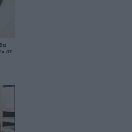
 θα
ε» σε