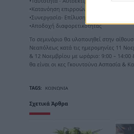
•Ταυτότητα - Αυτοεκτίμηση
•Κατανόηση επιρροών και λήψη αποφάσ
•Συνεργασία- Επίλυση συγκρούσεων
•Αποδοχή διαφορετικότητας
Το σεμινάριο θα υλοποιηθεί στην αίθου
Νεαπόλεως κατά τις ημερομηνίες 11 Νοεμ
& 12 Νοεμβρίου με ωράριο: 9:00 – 14:00 
θα είναι οι κες Γκουντούνα Ασπασία & Κ
TAGS:
ΚΟΙΝΩΝΙΑ
Σχετικά Άρθρα