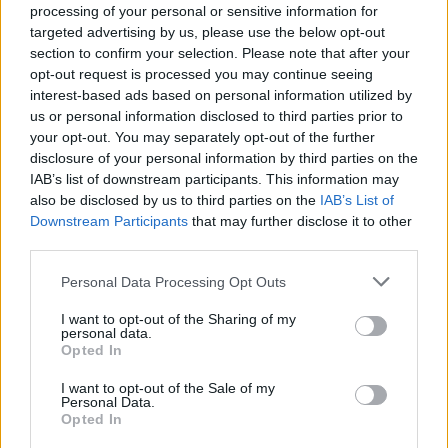
processing of your personal or sensitive information for
εκτελέστηκαν τέσσερα αδέλφια.
targeted advertising by us, please use the below opt-out
section to confirm your selection. Please note that after your
Μιλούν στην κάμερα Σπαρτιάτες που ζουν
opt-out request is processed you may continue seeing
ακόμα ανάμεσά μας αλλά και συμπολίτες που
interest-based ads based on personal information utilized by
έχουν φύγει έχοντας κάνει το ελάχιστο έναντι
us or personal information disclosed to third parties prior to
your opt-out. You may separately opt-out of the further
των 118. Θυμήθηκαν και μίλησαν.
disclosure of your personal information by third parties on the
Παναγιώτης Κεχαγιάς, Γιώργος Μαύρακας, Νίκος
IAB’s list of downstream participants. This information may
Γιατράκος, Γιώργος Σαϊνόπουλος, Κων/νος
also be disclosed by us to third parties on the
IAB’s List of
Downstream Participants
that may further disclose it to other
Κοκκομάλης, Δημητρούλα Τσακωνάτου, Αννυ
third parties.
Καρβούνη Ρηγοπούλου, Αριστείδης Τζιβανόπουλος.
Personal Data Processing Opt Outs
Δείτε το video:
I want to opt-out of the Sharing of my
personal data.
Opted In
I want to opt-out of the Sale of my
Personal Data.
Opted In