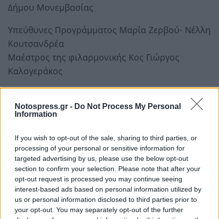
Δήμου Μονεμβασίας
Υπεύθυνες Προγράμματος Μαρία Ζερβού- Νέλλη
Κουτσανδρέα
Μαέστρος της φιλαρμονικής Κος Γιώργος
Καλογεράκος
Παρασκευή 23/12/2016
Πλατεία, 6:00μ.μ
Notospress.gr -
Do Not Process My Personal
Information
Παιδικό πρόγραμμα από τον Πολιτιστικό
Σύλλογο Μονεμβασίας οι «ΡΙΖΕΣ»
If you wish to opt-out of the sale, sharing to third parties, or
processing of your personal or sensitive information for
Τρίτη 27/12/2016
targeted advertising by us, please use the below opt-out
Πλατεία, 6:00μ.μ
section to confirm your selection. Please note that after your
opt-out request is processed you may continue seeing
Παιδικό πρόγραμμα με τους Πιπι και Παφ Πουφ
interest-based ads based on personal information utilized by
Ο αγαπητός σε όλους Άγιος Βασίλης, το
us or personal information disclosed to third parties prior to
χαρούμενο «Ξωτικό » και το «Έλατο» θα
your opt-out. You may separately opt-out of the further