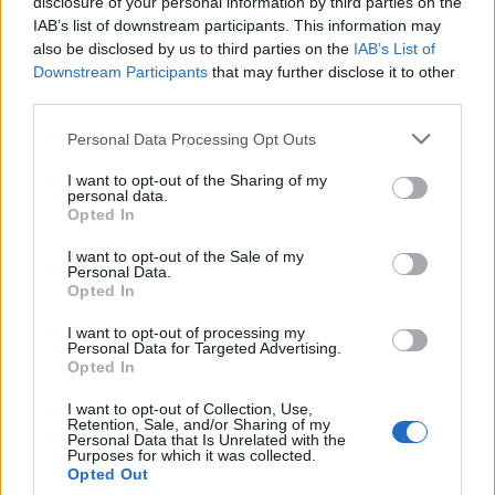
disclosure of your personal information by third parties on the
σκορπίσουν κέφι και χαρά , διασκεδάζοντας με
IAB’s list of downstream participants. This information may
τα παιδιά.
also be disclosed by us to third parties on the
IAB’s List of
Downstream Participants
that may further disclose it to other
Παρασκευή 30/12/2016
third parties.
Πλατεία, 7:00μ.μ
Personal Data Processing Opt Outs
Πρωτοχρονιάτικη συναυλία από τη Σαξοφωνική
I want to opt-out of the Sharing of my
ορχήστρα του Δήμου Μονεμβασίας υπό τη
personal data.
διεύθυνση του Γιώργου Καλογεράκου
Opted In
I want to opt-out of the Sale of my
1/1/2017
Personal Data.
Opted In
Κάστρο, 11:30 π.μ - 6:00μ.μ
Επισκεφθείτε το ζαχαρένιο σπιτάκι στην πλατεία
I want to opt-out of processing my
Personal Data for Targeted Advertising.
με το κανόνι.
Opted In
Εκεί θα σας περιμένουν γλυκά κεράσματα και
I want to opt-out of Collection, Use,
πολλές εκπλήξεις από το Σύλλογο
Retention, Sale, and/or Sharing of my
Personal Data that Is Unrelated with the
Επαγγελματιών του Κάστρου Μονεμβασίας.
Purposes for which it was collected.
Opted Out