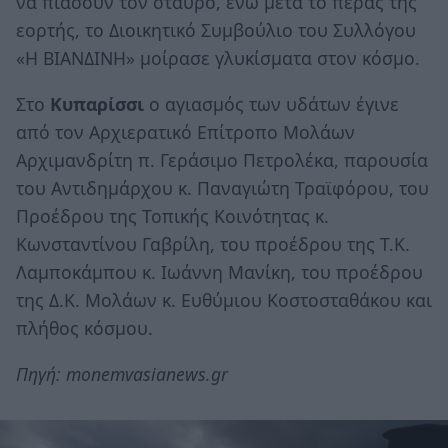
να πιάσουν τον σταυρό, ενώ μετά το πέρας της
εορτής, το Διοικητικό Συμβούλιο του Συλλόγου
«Η ΒΙΑΝΔΙΝΗ» μοίρασε γλυκίσματα στον κόσμο.
Στο
Κυπαρίσσι
ο αγιασμός των υδάτων έγινε
από τον Αρχιερατικό Επίτροπο Μολάων
Αρχιμανδρίτη π. Γεράσιμο Πετρολέκα, παρουσία
του Αντιδημάρχου κ. Παναγιώτη Τραϊφόρου, του
Προέδρου της Τοπικής Κοινότητας κ.
Κωνσταντίνου Γαβρίλη, του προέδρου της Τ.Κ.
Λαμποκάμπου κ. Ιωάννη Μανίκη, του προέδρου
της Δ.Κ. Μολάων κ. Ευθύμιου Κοστοσταθάκου και
πλήθος κόσμου.
Πηγή: monemvasianews.gr