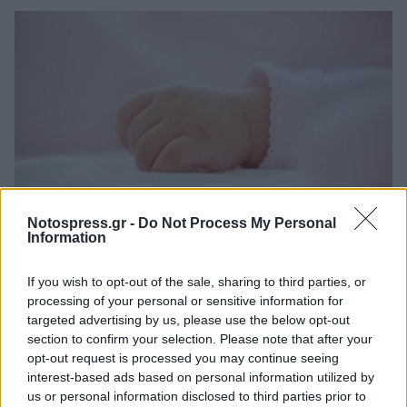
Notospress.gr -
Do Not Process My Personal
Information
Θλίψη στην Πάτρα: Πέθανε στο Νοσοκομείο
«Άγιος Ανδρέας» βρέφος μόλις 8 ημερών
If you wish to opt-out of the sale, sharing to third parties, or
processing of your personal or sensitive information for
08/08/2026 09:34
targeted advertising by us, please use the below opt-out
section to confirm your selection. Please note that after your
opt-out request is processed you may continue seeing
interest-based ads based on personal information utilized by
us or personal information disclosed to third parties prior to