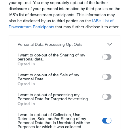
your opt-out. You may separately opt-out of the further
disclosure of your personal information by third parties on the
IAB’s list of downstream participants. This information may
also be disclosed by us to third parties on the
IAB’s List of
Downstream Participants
that may further disclose it to other
third parties.
Personal Data Processing Opt Outs
I want to opt-out of the Sharing of my
Λακωνία: Το τελευταίο δρομολόγιο «γη -
personal data.
ουρανός» του Μιχάλη που τόσοι αγάπησαν
Opted In
08/08/2026 09:05
I want to opt-out of the Sale of my
Personal Data.
Opted In
I want to opt-out of processing my
Personal Data for Targeted Advertising.
Opted In
I want to opt-out of Collection, Use,
Retention, Sale, and/or Sharing of my
Personal Data that Is Unrelated with the
Purposes for which it was collected.