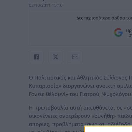
03/10/2011 15:10
Δες περισσότερα άρθρα του
Πρ
σ
Ο Πολιτιστικός και Αθλητικός Σύλλογος 
Κυπαρισσία» διοργανώνει ανοικτή ομιλία
Γονείς θέλουν!» του Γιατρού, Ψυχολόγου
Η πρωτοβουλία αυτή απευθύνεται σε «συ
οικογένειες ανατρέφουν «συνήθη» παιδιά
απορίες, προβλήματα ίσως και αδιέξοδα.