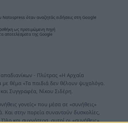
 Notospress όταν αναζητάς ειδήσεις στη Google
οσθήκη ως προτιμώμενη πηγή
τα αποτελέσματα της Google
Παπαδιανίκων - Πλύτρας «Η Αρχαία
 με θέμα «Τα παιδιά δεν θέλουν ψυχολόγο.
 και Συγγραφέα, Νίκου Σιδέρη.
νήθεις γονείς» που μέσα σε «συνήθεις»
. Και στην πορεία συναντούν δυσκολίες,
 Όλο και συχνότερα, αυτοί οι «συνήθεις»