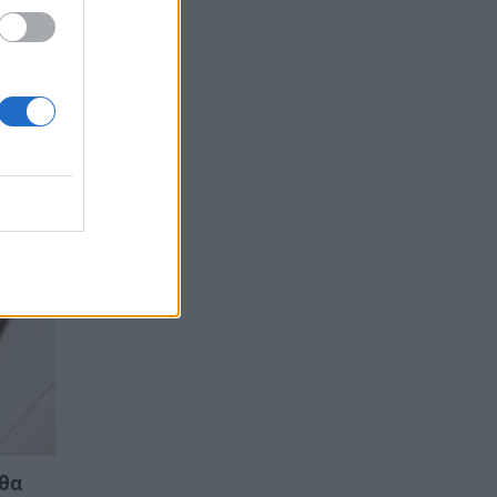
πολη
ης
είς
 θα