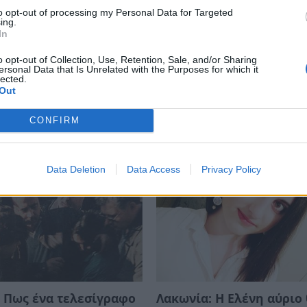
to opt-out of processing my Personal Data for Targeted
ing.
In
o opt-out of Collection, Use, Retention, Sale, and/or Sharing
ersonal Data that Is Unrelated with the Purposes for which it
α: Το τελευταίο
Λακωνία: Η Ιερή Μητρό
lected.
όγιο «γη - ουρανός»
Μονεμβασίας και Σπάρτ
Out
χάλη που τόσοι
υποδέχεται τους ομογεν
σαν
CONFIRM
08/08/2026 08:50
26 09:05
Data Deletion
Data Access
Privacy Policy
 Πως ένα τελεσίγραφο
Λακωνία: Η Ελένη αύριο