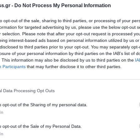
ιδί χρειάζεται ψυχολόγο;»
s.gr -
Do Not Process My Personal Information
σε συνδυασμό με τις γνώσεις του,
to opt-out of the sale, sharing to third parties, or processing of your per
μιλίας του θα είναι συναρπαστική και
formation for targeted advertising by us, please use the below opt-out s
r selection. Please note that after your opt-out request is processed y
eing interest-based ads based on personal information utilized by us or
ουσα εκδηλώσεων του πρώην Δημαρχείου
disclosed to third parties prior to your opt-out. You may separately opt-
losure of your personal information by third parties on the IAB’s list of
 ώρα 6:30 μ.μ.. Η είσοδος είναι ελεύθερη.
. This information may also be disclosed by us to third parties on the
IA
Participants
that may further disclose it to other third parties.
l Data Processing Opt Outs
o opt-out of the Sharing of my personal data.
In
o opt-out of the Sale of my Personal Data.
In