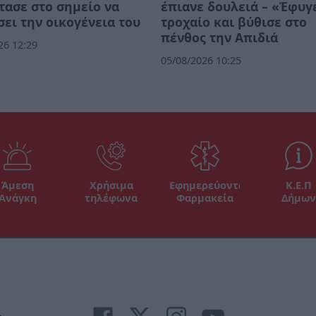
τασε στο σημείο να
έπιανε δουλειά – «Έφυγ
ει την οικογένεια του
τροχαίο και βύθισε στο
πένθος την Απιδιά
26 12:29
05/08/2026 10:25
Άμεση
Χρήσιμα
Εφημερεύοντα
Κ.Ε.Π
Ανάγκη
τηλέφωνα
Φαρμακεία
Δήμων