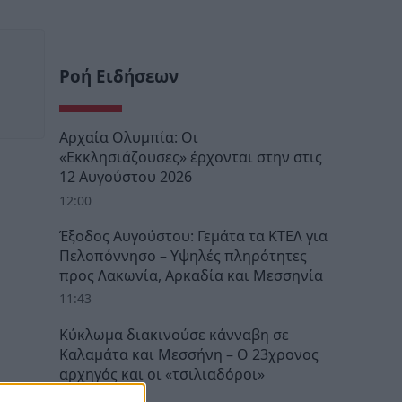
Ροή Ειδήσεων
Αρχαία Ολυμπία: Οι
«Εκκλησιάζουσες» έρχονται στην στις
12 Αυγούστου 2026
12:00
Έξοδος Αυγούστου: Γεμάτα τα ΚΤΕΛ για
Πελοπόννησο – Υψηλές πληρότητες
προς Λακωνία, Αρκαδία και Μεσσηνία
11:43
Κύκλωμα διακινούσε κάνναβη σε
Καλαμάτα και Μεσσήνη – Ο 23χρονος
αρχηγός και οι «τσιλιαδόροι»
10:54