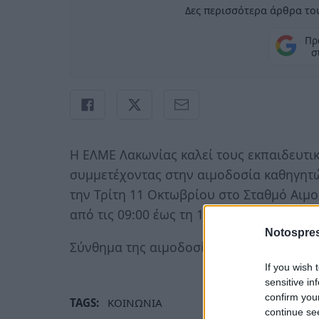
Δες περισσότερα άρθρα του
Πρ
σ
Η ΕΛΜΕ Λακωνίας καλεί τους εκπαιδευτι
συμμετέχοντας στην αιμοδοσία καθηγητ
την Τρίτη 11 Οκτωβρίου στο Σταθμό Αιμ
από τις 09:00 έως τη 13:00.
Notospres
Σύνθημα της αιμοδοσίας αυτής: Η εθελον
If you wish 
sensitive in
confirm you
TAGS:
ΚΟΙΝΩΝΙΑ
continue se