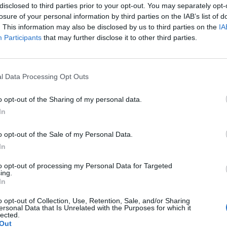
disclosed to third parties prior to your opt-out. You may separately opt-
losure of your personal information by third parties on the IAB’s list of
. This information may also be disclosed by us to third parties on the
IA
Participants
that may further disclose it to other third parties.
l Data Processing Opt Outs
o opt-out of the Sharing of my personal data.
In
o opt-out of the Sale of my Personal Data.
ντής πυροσβέστης
Η μαρτυρία κατοίκου απ
In
δεκάδες σπίτια, αλλά
Πόρτο Γερμενό: «Κάηκε 
το δικό του
σπίτι μου, δεν έχω πού 
to opt-out of processing my Personal Data for Targeted
ing.
μείνω» (video)
In
26 12:52
02/08/2026 15:25
o opt-out of Collection, Use, Retention, Sale, and/or Sharing
ersonal Data that Is Unrelated with the Purposes for which it
lected.
Out