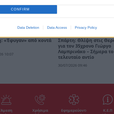
CONFIRM
Data Deletion
Data Access
Privacy Policy
: «Έφυγαν» από κοντά
Σπάρτη: Θλίψη στις Θερ
για τον 35χρονο Γιώργο
Λαμπρινάκο – Σήμερα το
26 10:07
τελευταίο αντίο
30/07/2026 09:46
Άμεση
Χρήσιμα
Εφημερεύοντα
Κ.Ε.Π