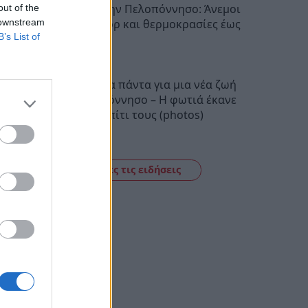
Ο καιρός στην Πελοπόννησο: Άνεμοι
out of the
 downstream
έως 5 μποφόρ και θερμοκρασίες έως
B’s List of
38 βαθμούς
22:28
Πούλησαν τα πάντα για μια νέα ζωή
στην Πελοπόννησο – Η φωτιά έκανε
στάχτη το σπίτι τους (photos)
22:06
Δείτε όλες τις ειδήσεις
ό το
το
να