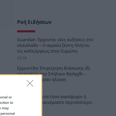
Ροή Ειδήσεων
Guardian: Έρχονται νέες αυξήσεις στο
ελαιόλαδο – Η ακραία ζέστη πλήττει
τις καλλιέργειες στην Ευρώπη
23:19
Ερμιονίδα: Επιχείρηση διάσωσης έξι
τουριστών στο Σπήλαιο Φράγχθι –
Τρεις υπέστησαν ηλίαση
22:46
Ήμασταν πάντα τόσο κακόψυχοι ή
sonal or
τώρα απλά φαινόμαστε περισσότερο;
ection to
ou may
22:32
 personal