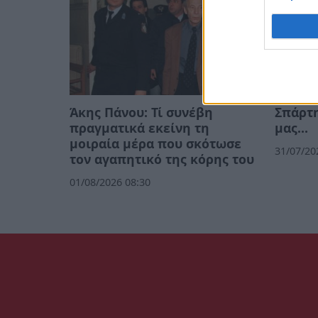
Άκης Πάνου: Τί συνέβη
Σπάρτη
πραγματικά εκείνη τη
μας…
μοιραία μέρα που σκότωσε
31/07/20
τον αγαπητικό της κόρης του
01/08/2026 08:30