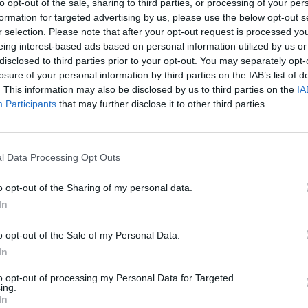
to opt-out of the sale, sharing to third parties, or processing of your per
ημα Μάνης που αποτελούνταν από την κυρία
formation for targeted advertising by us, please use the below opt-out s
ήνη Παπαδάκη, Καραμούζη Ναυσικά,
r selection. Please note that after your opt-out request is processed y
eing interest-based ads based on personal information utilized by us or
 Παναγιωταράκου Αλίκη, Τσατσούλη Μηλιά,
disclosed to third parties prior to your opt-out. You may separately opt-
δη Νικολέτα και Γούδη Σταματίνα.
losure of your personal information by third parties on the IAB’s list of
 ευλογία του κυρίου, μαζί με τον
. This information may also be disclosed by us to third parties on the
IA
Participants
that may further disclose it to other third parties.
στο Τζανουδάκη, οι ιερείς: πατήρ Κουτράκος
λαος. Ο πλούσιος μπουφές με τα
ροσφορά των κυριών - μελών και φίλων - του
l Data Processing Opt Outs
οειδόγγονα Κανέλλα, Κουτράκου Πασχαλιά,
νή, Κωνσταντινάκου Φωτεινή, Λαμπρινάκου
o opt-out of the Sharing of my personal data.
η Ασημίνα, Ζευγολατάκου Γεωργία. Η κάβα
In
ιλοξενία στο χώρο του εστιατορίου του
o opt-out of the Sale of my Personal Data.
τίας, Γκλεζάκος Ιωάννης. Ένστολοι μανιάτες
In
σαν με τη δυναμική τους παρουσία τη
to opt-out of processing my Personal Data for Targeted
Δήμος Μαυροειδόγγονας, Ηλίας Κατσιβέλης,
ing.
In