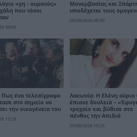
όγιο «γη - ουρανός»
Μονεμβασίας και Σπάρτ
χάλη που τόσοι
υποδέχεται τους ομογεν
σαν
08/08/2026 08:50
26 09:05
 Πως ένα τελεσίγραφο
Λακωνία: Η Ελένη αύριο
τασε στο σημείο να
έπιανε δουλειά – «Έφυγ
ει την οικογένεια του
τροχαίο και βύθισε στο
πένθος την Απιδιά
26 12:29
05/08/2026 10:25