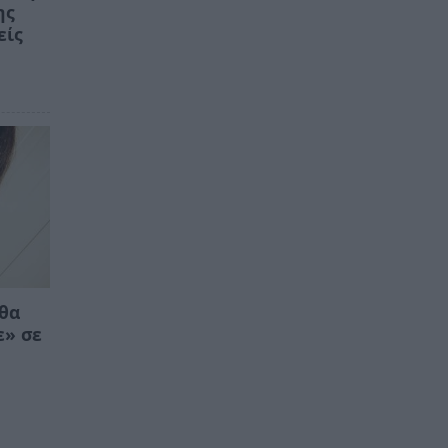
ης
είς
 θα
ε» σε