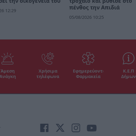
ει την οικογένεια του
τροχαίο και βύθισε στο
πένθος την Απιδιά
26 12:29
05/08/2026 10:25
Άμεση
Χρήσιμα
Εφημερεύοντα
Κ.Ε.Π
Ανάγκη
τηλέφωνα
Φαρμακεία
Δήμων
r