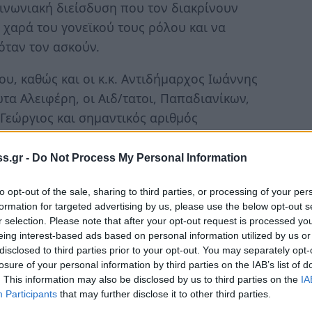
κοινωνιακή διείσδυση που τον διακρίνουν
 χαρά του γονεϊκού τους ρόλου και να
όταν τον ασκούν.
υ, καθώς και οι κ.κ. Αντιδήμαρχος Ιωάννης
α Αλειφέρη, οι Αιδ/τατοι, Παπαδιανίκων,
Γεώργιος και σημαντικός αριθμός
s.gr -
Do Not Process My Personal Information
πιθυμεί να εκφράσει και δημοσίως τις
άπης σε όλους όσοι στήριξαν την
to opt-out of the sale, sharing to third parties, or processing of your per
Αντιδήμαρχο, κο Ιωάννη Σουρλά, στους
formation for targeted advertising by us, please use the below opt-out s
r selection. Please note that after your opt-out request is processed y
ειδησεογραφικά πόρταλ, στο εκπροσώπους
eing interest-based ads based on personal information utilized by us or
, στην κα Άννα Τραϋφόρου, Ξενοδοχείο
disclosed to third parties prior to your opt-out. You may separately opt-
λοξενία, τους Εκπαιδευτικούς των Δημοτικών,
losure of your personal information by third parties on the IAB’s list of
. This information may also be disclosed by us to third parties on the
IA
ν τιμή και ανταπόκρισή τους, την κα Φανή
Participants
that may further disclose it to other third parties.
ρμονικής Νεαπόλεως για την υποστήριξη και