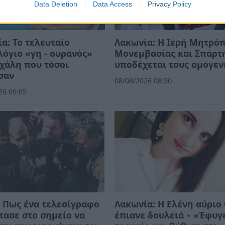
Data Deletion
Data Access
Privacy Policy
α: Το τελευταίο
Λακωνία: Η Ιερή Μητρό
όγιο «γη - ουρανός»
Μονεμβασίας και Σπάρτ
χάλη που τόσοι
υποδέχεται τους ομογεν
σαν
08/08/2026 08:50
26 09:05
 Πως ένα τελεσίγραφο
Λακωνία: Η Ελένη αύριο
τασε στο σημείο να
έπιανε δουλειά – «Έφυγ