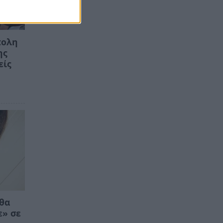
πολη
ης
είς
 θα
ε» σε