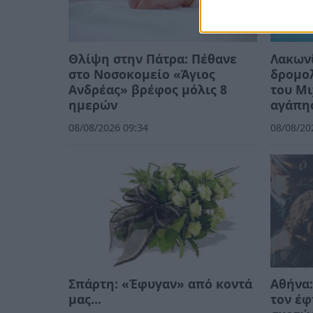
Θλίψη στην Πάτρα: Πέθανε
Λακωνί
στο Νοσοκομείο «Άγιος
δρομολ
Ανδρέας» βρέφος μόλις 8
του Μι
ημερών
αγάπη
08/08/2026 09:34
08/08/20
Σπάρτη: «Έφυγαν» από κοντά
Αθήνα:
μας…
τον έφ