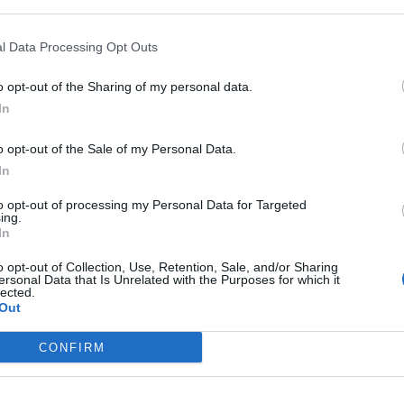
υς κατοίκους και επαγγελματίες
l Data Processing Opt Outs
κόσμου και τα θετικά σχόλια που
o opt-out of the Sharing of my personal data.
το Σύλλογο για την οργάνωση και φροντίδα
In
o opt-out of the Sale of my Personal Data.
In
to opt-out of processing my Personal Data for Targeted
ing.
In
o opt-out of Collection, Use, Retention, Sale, and/or Sharing
ersonal Data that Is Unrelated with the Purposes for which it
lected.
Out
CONFIRM