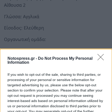
Αίθουσα 2
Γλώσσα: Αγγλικά
Είσοδος: Ελεύθερη
Οργανωτική ομάδα:
Inter Alia: Μυρτώ Γαλάνη, Ρεβέκκα Κεφαλέα,
Νίκος Παπακώστας, Κατερίνα Ρέτζου
Notospress.gr -
Do Not Process My Personal
Information
Τμήμα Πολιτικής Επιστήμης και Διεθνών
If you wish to opt-out of the sale, sharing to third parties, or
Σχέσεων, Πανεπιστήμιο Πελοποννήσου:
processing of your personal or sensitive information for
Καθηγητής Αστέρης Χουλιάρας, Καθηγήτρια
targeted advertising by us, please use the below opt-out
Βασιλική Λαλαγιαννη, Επίκουρος Καθηγητής
section to confirm your selection. Please note that after your
opt-out request is processed you may continue seeing
Σωτήρης Πετρόπουλος.
interest-based ads based on personal information utilized by
us or personal information disclosed to third parties prior to
Επικοινωνία: tcau.conference@gmail.com
your opt-out. You may separately opt-out of the further