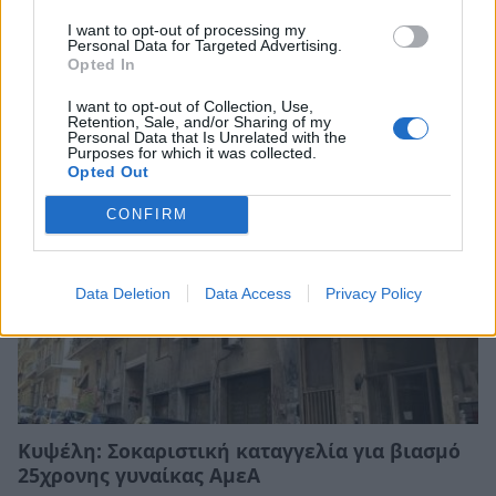
I want to opt-out of processing my
Προσβάσιμες παραλίες για όλους στον Δήμο
Personal Data for Targeted Advertising.
Opted In
Κορινθίων
20/06/2026 10:19
I want to opt-out of Collection, Use,
Retention, Sale, and/or Sharing of my
Personal Data that Is Unrelated with the
Purposes for which it was collected.
Opted Out
CONFIRM
Data Deletion
Data Access
Privacy Policy
Κυψέλη: Σοκαριστική καταγγελία για βιασμό
25χρονης γυναίκας ΑμεΑ