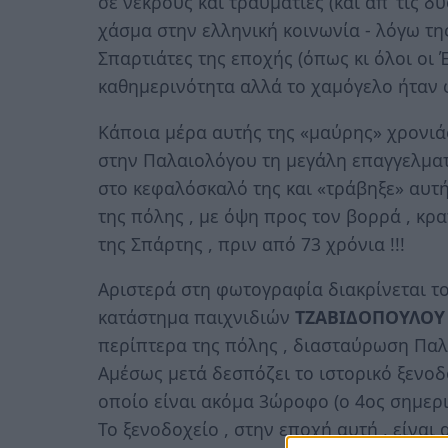
σε νεκρούς και τραυματίες (και απ’ τις 
χάσμα στην ελληνική κοινωνία - λόγω της
Σπαρτιάτες της εποχής (όπως κι όλοι οι
καθημερινότητα αλλά το χαμόγελο ήταν φ
Κάποια μέρα αυτής της «μαύρης» χρονι
στην Παλαιολόγου τη μεγάλη επαγγελμα
στο κεφαλόσκαλό της και «τράβηξε» αυτ
της πόλης , με όψη προς τον βορρά , κρ
της Σπάρτης , πριν από 73 χρόνια !!!
Αριστερά στη φωτογραφία διακρίνεται τ
κατάστημα παιχνιδιών
ΤΖΑΒΙΔΟΠΟΥΛΟ
περίπτερα της πόλης , διασταύρωση Παλ
Αμέσως μετά δεσπόζει το ιστορικό ξενο
οποίο είναι ακόμα 3ώροφο (ο 4ος σημερι
Το ξενοδοχείο , στην εποχή αυτή , είναι