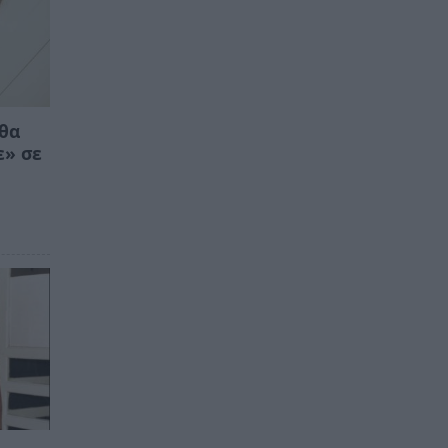
 θα
ε» σε