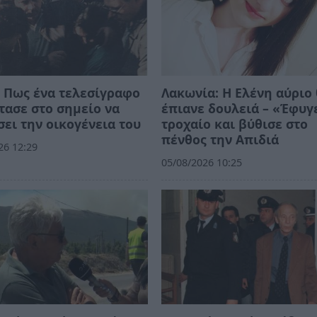
 Πως ένα τελεσίγραφο
Λακωνία: Η Ελένη αύριο
τασε στο σημείο να
έπιανε δουλειά – «Έφυγ
ει την οικογένεια του
τροχαίο και βύθισε στο
πένθος την Απιδιά
26 12:29
05/08/2026 10:25