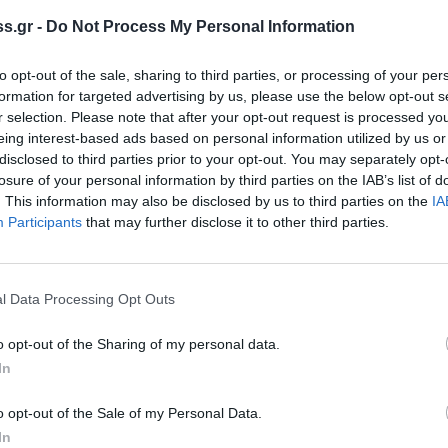
ιρά επίταξή του μετά από εκείνες των
s.gr -
Do Not Process My Personal Information
 Σ . (1943) και των Ταγμάτων Ασφαλείας (1944)
χή της φωτογραφίας , στεγαζόταν
η Εθνική
to opt-out of the sale, sharing to third parties, or processing of your per
στείο του Θεόδωρου Ράπτη και το ΚΤΕΛ
formation for targeted advertising by us, please use the below opt-out s
r selection. Please note that after your opt-out request is processed y
νία του ΜΕΝΕΛΑΪΟΝ , έξω από το καφε-
eing interest-based ads based on personal information utilized by us or
ίναι γεμάτα κόσμο , ενώ παραπάνω από το
disclosed to third parties prior to your opt-out. You may separately opt-
νεοκλασικά σπίτια με κεραμοσκεπή , από τα
losure of your personal information by third parties on the IAB’s list of
. This information may also be disclosed by us to third parties on the
IA
. Η λεωφόρος Παλαιολόγου τελειώνει εκεί που
Participants
that may further disclose it to other third parties.
οποίο , τότε , δεν υπήρχε , αφού
50 .
ου , φυτεμένοι κάπου στα 1935 επί δημαρχίας
l Data Processing Opt Outs
ν κι «έχουν ρίξει μπόι» . Η κεντρική λεωφόρος
μως κυκλοφορεί ένα γαϊδουράκι (!!!) με την
o opt-out of the Sharing of my personal data.
In
 από κάποιο χωριό για δουλειές ή ψώνια
ατα κι άλλο ένα παρκαρισμένο κοντά στο
o opt-out of the Sale of my Personal Data.
είναι αραγμένο το καρότσι κάποιου
In