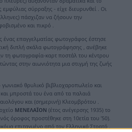
δύο πλευρές) αυξάνονταν δραματικά και το
 εμφύλιας σύρραξης - είχε διευρυνθεί . Οι
 Έλληνες) πάσχιζαν να ζήσουν την
οβισμένο και πικρό .
άς ένας επαγγελματίας φωτογράφος έστησε
τική διπλή σκάλα φωτογράφησης , ανέβηκε
ήν τη φωτογραφία-καρτ ποστάλ του κέντρου
ατώντας στην αιωνιότητα μια στιγμή της ζωής
ο γωνιακό θρυλικό βιβλιοχαροπωλείο και
Υ
και μπροστά του ένα από τα παλαιά
αιολόγου και (σημερινή) Κλεομβρότου .
δοχείο
ΜΕΝΕΛΑΪΟΝ
(έτος ανέγερσης 1935) το
νός όροφος προστέθηκε στη 10ετία του ’50).
 ακόμα επιταγμένο από τον Ελληνικό Στρατό .