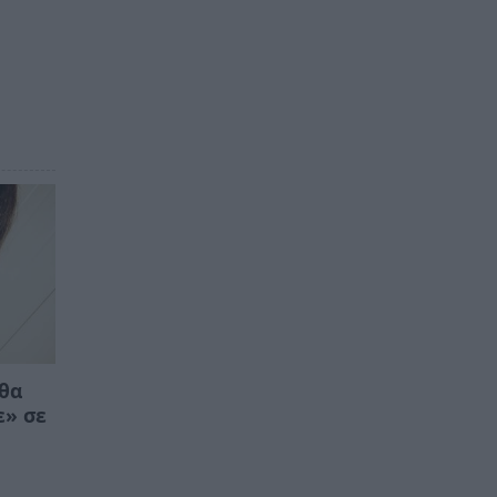
 θα
ε» σε