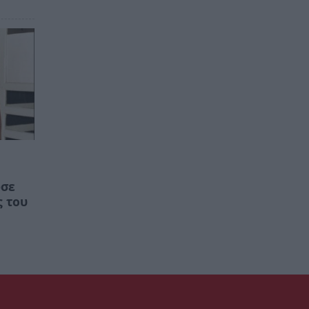
ωσε
ς του