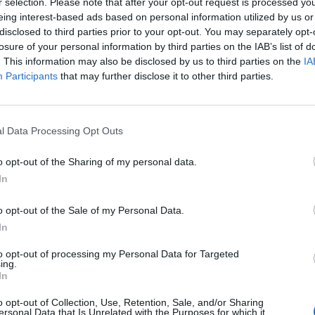
r selection. Please note that after your opt-out request is processed y
ίλεται βασικά στον εξαίρετο προπονητή του
eing interest-based ads based on personal information utilized by us or
disclosed to third parties prior to your opt-out. You may separately opt-
losure of your personal information by third parties on the IAB’s list of
. This information may also be disclosed by us to third parties on the
IA
 άνω είδηση προέχει βέβαια να
Participants
that may further disclose it to other third parties.
μό του Νεοκλή. Είχε βέβαια και άλλες
 της αθλητικής του καριέρας σε βαλκανικούς
l Data Processing Opt Outs
στήμης αφού έγινε ένας διακεκριμμένος
γιστα στους Λάκωνες, αλλά και στους
o opt-out of the Sharing of my personal data.
In
Ασκληπιάδης.
o opt-out of the Sale of my Personal Data.
θεί με την πολιτική ως υποψήφιος
In
ς Δημοκρατίας, είμαστε σίγουροι ότι με τον
α της Λακωνίας, εφόσον οι Λάκωνες τον
to opt-out of processing my Personal Data for Targeted
ing.
ης 7ης Ιουλίου 2019.
In
o opt-out of Collection, Use, Retention, Sale, and/or Sharing
 μέχρι σήμερα πορεία του σε όλα τα πεδία
ersonal Data that Is Unrelated with the Purposes for which it