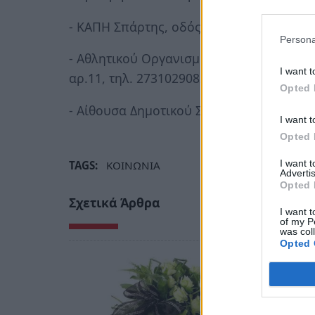
- ΚΑΠΗ Σπάρτης, οδός Γκορτσολόγου αρ. 1
Persona
- Αθλητικού Οργανισμού Δήμου Σπάρτης,
I want t
αρ.11, τηλ. 2731029082 (από 8.00 έως 19.
Opted 
- Αίθουσα Δημοτικού Συμβουλίου στην Κ
I want t
Opted 
I want 
TAGS:
ΚΟΙΝΩΝΙΑ
Advertis
Opted 
Σχετικά Άρθρα
I want t
of my P
was col
Opted 