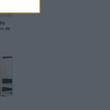
 θα
ε» σε