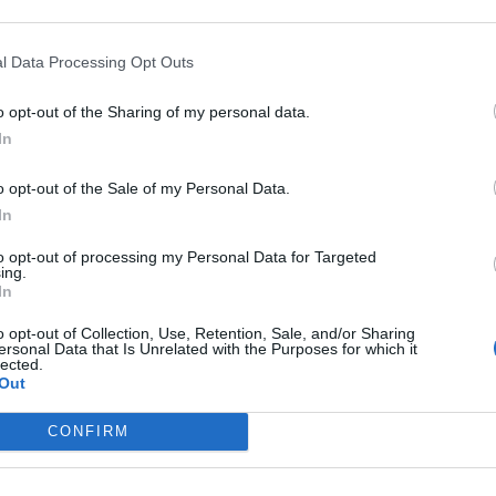
19, τηλ. 2731081229 (από 8:00 έως 19:00),
l Data Processing Opt Outs
 (πρώην ΤΕΔΚ Ν.Λακωνίας), οδός Δωριέων
o opt-out of the Sharing of my personal data.
00)
In
εντρική Πλατεία
o opt-out of the Sale of my Personal Data.
In
to opt-out of processing my Personal Data for Targeted
ing.
In
o opt-out of Collection, Use, Retention, Sale, and/or Sharing
ersonal Data that Is Unrelated with the Purposes for which it
lected.
Out
CONFIRM