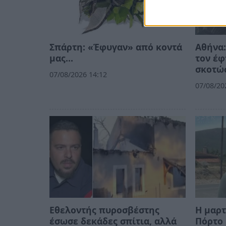
Σπάρτη: «Έφυγαν» από κοντά
Αθήνα:
μας…
τον έφ
σκοτώσ
07/08/2026 14:12
07/08/20
Εθελοντής πυροσβέστης
Η μαρτ
έσωσε δεκάδες σπίτια, αλλά
Πόρτο 