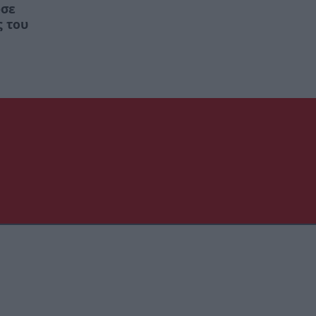
ωσε
ς του