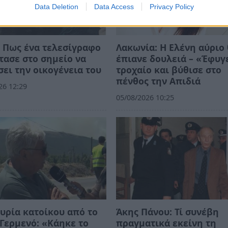
Data Deletion
Data Access
Privacy Policy
 Πως ένα τελεσίγραφο
Λακωνία: Η Ελένη αύριο
τασε στο σημείο να
έπιανε δουλειά – «Έφυγ
ει την οικογένεια του
τροχαίο και βύθισε στο
πένθος την Απιδιά
26 12:29
05/08/2026 10:25
υρία κατοίκου από το
Άκης Πάνου: Τί συνέβη
Γερμενό: «Κάηκε το
πραγματικά εκείνη τη