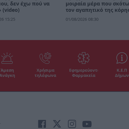
μου, δεν έχω πού να
μοιραία μέρα που σκότ
 (video)
τον αγαπητικό της κόρη
26 15:25
01/08/2026 08:30
Άμεση
Χρήσιμα
Εφημερεύοντα
Κ.Ε.Π
Ανάγκη
τηλέφωνα
Φαρμακεία
Δήμων
r