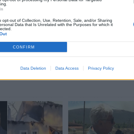
ing.
In
35388
o opt-out of Collection, Use, Retention, Sale, and/or Sharing
1012
ersonal Data that Is Unrelated with the Purposes for which it
lected.
94194
Out
4560"
CONFIRM
Data Deletion
Data Access
Privacy Policy