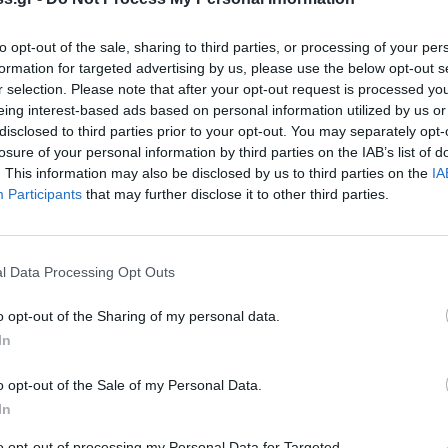
ας τουλάχιστον 67%.
to opt-out of the sale, sharing to third parties, or processing of your per
formation for targeted advertising by us, please use the below opt-out s
r selection. Please note that after your opt-out request is processed y
ι, οι ίδιοι ή μέσω νομίμου εκπροσώπου στην
eing interest-based ads based on personal information utilized by us or
Περιφερειακής Ενότητας Λακωνίας, προκειμένου
disclosed to third parties prior to your opt-out. You may separately opt-
τακίνησης ΑμεΑ για το έτος 2019 και για όσο
losure of your personal information by third parties on the IAB’s list of
. This information may also be disclosed by us to third parties on the
IA
 απαιτείται για να εκδοθεί η νέα Κοινή
Participants
that may further disclose it to other third parties.
θρου 2 παρ. 1 της α)σχετικής ΚΥΑ.
ίσουν οι ενδιαφερόμενοι είναι:
ναπηρία
l Data Processing Opt Outs
τίγραφο αυτής
ακριβή διεύθυνση του τόπου διαμονής.
o opt-out of the Sharing of my personal data.
In
ίες κατά περίπτωση
o opt-out of the Sale of my Personal Data.
 απευθύνεστε στα Κέντρα Εξυπηρέτησης Πολιτών
In
7, 27313-61600
to opt-out of processing my Personal Data for Targeted