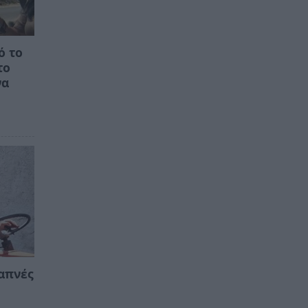
ό το
το
να
απνές