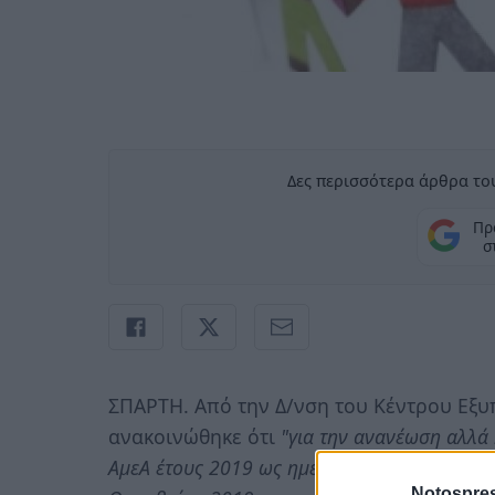
Δες περισσότερα άρθρα του
Πρ
σ
ΣΠΑΡΤΗ. Από την Δ/νση του Κέντρου Εξ
ανακοινώθηκε ότι
"για την ανανέωση αλλά 
ΑμεΑ έτους 2019 ως ημερομηνία έναρξης ορί
Notospres