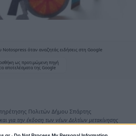
 Notospress όταν αναζητάς ειδήσεις στη Google
οσθήκη ως προτιμώμενη πηγή
τα αποτελέσματα της Google
υπηρέτησης Πολιτών Δήμου Σπάρτης
και για την έκδοση των νέων Δελτίων μετακίνησης
ζεται η 15η Ιουλίου 2019 και λήξη η 31η
s.gr -
Do Not Process My Personal Information