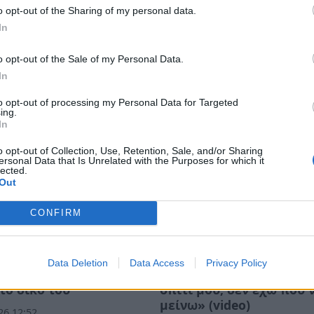
o opt-out of the Sharing of my personal data.
In
o opt-out of the Sale of my Personal Data.
In
to opt-out of processing my Personal Data for Targeted
ing.
In
o opt-out of Collection, Use, Retention, Sale, and/or Sharing
ersonal Data that Is Unrelated with the Purposes for which it
lected.
Out
CONFIRM
ντής πυροσβέστης
Η μαρτυρία κατοίκου απ
Data Deletion
Data Access
Privacy Policy
δεκάδες σπίτια, αλλά
Πόρτο Γερμενό: «Κάηκε 
το δικό του
σπίτι μου, δεν έχω πού 
μείνω» (video)
26 12:52