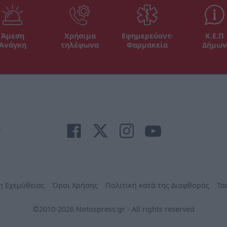
Άμεση
Χρήσιμα
Εφημερεύοντα
Κ.Ε.Π
Ανάγκη
τηλέφωνα
Φαρμακεία
Δήμων
r
η Εχεμύθειας
Όροι Χρήσης
Πολιτική κατά της Διαφθοράς
Τα
©2010-2026 Notospress.gr - All rights reserved