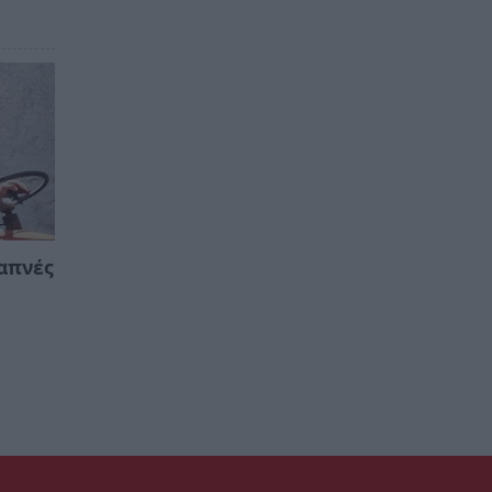
απνές