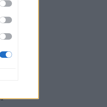
ό το
το
να