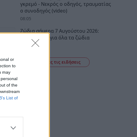
γκρεμό - Νεκρός ο οδηγός, τραυματίας
ο συνοδηγός (video)
08:05
Ζώδια σήμερα 7 Αυγούστου 2026:
Προβλέψεις για όλα τα ζώδια
07:57
sonal or
Δείτε όλες τις ειδήσεις
ection to
ou may
 personal
out of the
 downstream
B’s List of