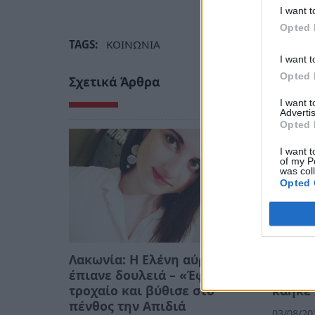
I want t
Opted 
TAGS:
ΚΟΙΝΩΝΙΑ
I want t
Opted 
Σχετικά Άρθρα
I want 
Advertis
Opted 
I want t
of my P
was col
Opted 
Λακωνία: Η Ελένη αύριο θα
Εθελο
έπιανε δουλειά – «Έφυγε» σε
έσωσε 
τροχαίο και βύθισε στο
κάηκε 
πένθος την Απιδιά
03/08/20