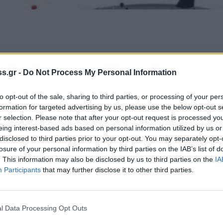
 Notospress όταν αναζητάς ειδήσεις στη Google
s.gr -
Do Not Process My Personal Information
οσθήκη ως προτιμώμενη πηγή
τα αποτελέσματα της Google
to opt-out of the sale, sharing to third parties, or processing of your per
formation for targeted advertising by us, please use the below opt-out s
r selection. Please note that after your opt-out request is processed y
eing interest-based ads based on personal information utilized by us or
disclosed to third parties prior to your opt-out. You may separately opt-
losure of your personal information by third parties on the IAB’s list of
αίρι είναι αυξημένες οι ανάγκες σε αίμα η
. This information may also be disclosed by us to third parties on the
IA
Participants
that may further disclose it to other third parties.
λη και τους πολίτες σε μια ακόμα εθελοντική
ώρα 18:00 – 20:00 στην αίθουσα Π. Μπακή στο
ματος είναι ο φαρμακοποιός Μπάμπης
l Data Processing Opt Outs