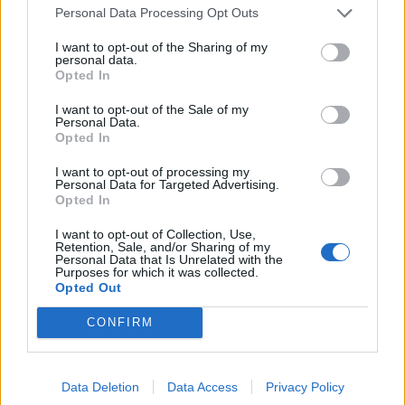
Personal Data Processing Opt Outs
I want to opt-out of the Sharing of my
personal data.
Opted In
I want to opt-out of the Sale of my
Personal Data.
Opted In
I want to opt-out of processing my
Personal Data for Targeted Advertising.
Opted In
I want to opt-out of Collection, Use,
Εθελοντής πυροσβέστης έσωσε δεκάδες
Retention, Sale, and/or Sharing of my
Personal Data that Is Unrelated with the
σπίτια, αλλά κάηκε το δικό του
Purposes for which it was collected.
Opted Out
03/08/2026 12:52
CONFIRM
Data Deletion
Data Access
Privacy Policy