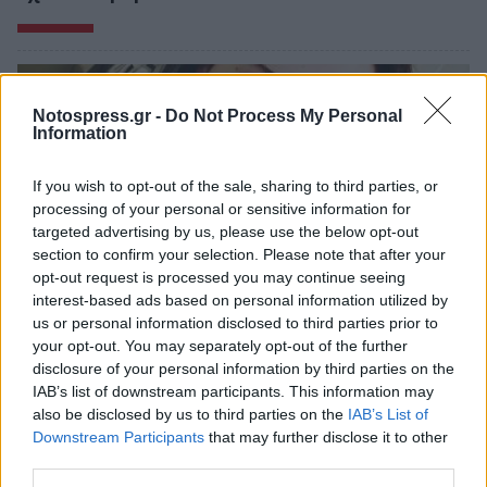
Notospress.gr -
Do Not Process My Personal
Information
If you wish to opt-out of the sale, sharing to third parties, or
processing of your personal or sensitive information for
targeted advertising by us, please use the below opt-out
section to confirm your selection. Please note that after your
opt-out request is processed you may continue seeing
interest-based ads based on personal information utilized by
us or personal information disclosed to third parties prior to
your opt-out. You may separately opt-out of the further
Λακωνία: Η Ελένη αύριο θα έπιανε δουλειά –
disclosure of your personal information by third parties on the
«Έφυγε» σε τροχαίο και βύθισε στο πένθος
IAB’s list of downstream participants. This information may
την Απιδιά
also be disclosed by us to third parties on the
IAB’s List of
Downstream Participants
that may further disclose it to other
05/08/2026 10:25
third parties.