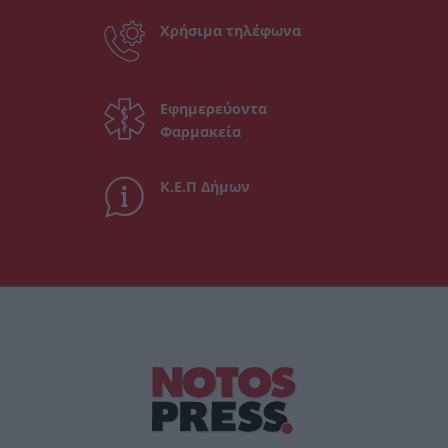
Χρήσιμα τηλέφωνα
Εφημερεύοντα
Φαρμακεία
Κ.Ε.Π Δήμων