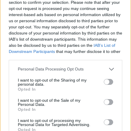
section to confirm your selection. Please note that after your
opt-out request is processed you may continue seeing
Σχετικά Άρθρα
interest-based ads based on personal information utilized by
us or personal information disclosed to third parties prior to
your opt-out. You may separately opt-out of the further
disclosure of your personal information by third parties on the
IAB’s list of downstream participants. This information may
also be disclosed by us to third parties on the
IAB’s List of
Downstream Participants
that may further disclose it to other
third parties.
Personal Data Processing Opt Outs
I want to opt-out of the Sharing of my
personal data.
Opted In
I want to opt-out of the Sale of my
Personal Data.
Opted In
Λακωνία: Η Ελένη αύριο θα έπιανε δουλειά –
«Έφυγε» σε τροχαίο και βύθισε στο πένθος
I want to opt-out of processing my
την Απιδιά
Personal Data for Targeted Advertising.
Opted In