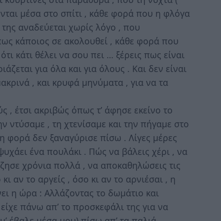
νται μέσα στο σπίτι , κάθε φορά που η φλόγα
της αναδεύεται χωρίς λόγο , που
 πως κάποιος σε ακολουθεί , κάθε φορά που
ότι κάτι θέλει να σου πει … ξέρεις πως είναι
ιάζεται για όλα και για όλους . Και δεν είναι
ακρινά , και κρυφά μηνύματα , για να τα
ς , έτσι ακριβώς όπως τ’ άφησε εκείνο το
ν ντύσαμε , τη χτενίσαμε και την πήγαμε στο
τη φορά δεν ξαναγύρισε πίσω . Λίγες μέρες
υχάει ένα πουλάκι . Πώς να βάλεις χέρι , να
ζησε χρόνια πολλά , να αποκαθηλώσεις τις
 κι αν το αργείς , όσο κι αν το αρνιέσαι , η
ει η ώρα : Αλλάζοντας το δωμάτιο και
είχε πάνω απ’ το προσκεφάλι της για να
α μ’ έβαλε μέσα μου) πίσω απ’ τα παλιά