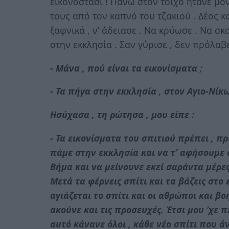
εικονοστάσι ! Πάνω στον τοίχο ήτανε μό
τους από τον καπνό του τζακιού . Δέος κα
ξαφνικά , ν’ άδειασε . Να κρύωσε . Να σκ
στην εκκλησία . Σαν γύρισε , δεν πρόλαβ
- Μάνα , πού είναι τα εικονίσματα ;
- Τα πήγα στην εκκλησία , στον Αγιο-Νίκ
Ησύχασα , τη ρώτησα , μου είπε :
- Τα εικονίσματα του σπιτιού πρέπει , π
πάμε στην εκκλησία και να τ’ αφήσουμε σ
Βήμα και να μείνουνε εκεί σαράντα μέρες
Μετά τα φέρνεις σπίτι και τα βάζεις στο 
αγιάζεται το σπίτι και οι αθρώποι και βοη
ακούνε και τις προσευχές. Έτσι μου ’χε π
αυτό κάνανε όλοι , κάθε νέο σπίτι που άν