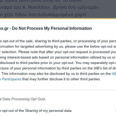
κόνισμα του Α. Νικολάου , βρήκα ένα «μήνυμα»
το χέρι πάνω στο πολυκαιρισμένο χαρτί ,
 κορνίζας :
s.gr -
Do Not Process My Personal Information
to opt-out of the sale, sharing to third parties, or processing of your per
formation for targeted advertising by us, please use the below opt-out s
r selection. Please note that after your opt-out request is processed y
περπάτησε» τότε που ήμουνα 4-5 χρονών
eing interest-based ads based on personal information utilized by us or
disclosed to third parties prior to your opt-out. You may separately opt-
ο χαμηλό , το φτωχικό σπιτάκι από πλίθρες , με
losure of your personal information by third parties on the IAB’s list of
αμίδια που στάζανε κάθε χειμώνα και τα
. This information may also be disclosed by us to third parties on the
IA
ινε η Μάνα μου τις χαραμάδες τους με
Participants
that may further disclose it to other third parties.
α ο αέρας και η βροχή . Εκεί , λοιπόν , στο
άκι και ήτανε μαζί
και
κρεβατοκάμαρα
και
l Data Processing Opt Outs
και
ό,τι άλλο μπορείς να φανταστείς ,
μου ήταν θρήσκα γυναίκα , από κείνους τους
o opt-out of the Sharing of my personal data.
 ψάξανε πουθενά και δεν τον μάθανε από