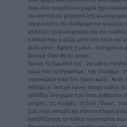
όταν όλα ησυχάζουν) μικροί ήχοι ακούγο
του καντηλιού μπροστά στη φωτογραφία 
σεργιανίζεις στο διάδρομο και νομίζεις
κοιτάζεις τη φωτογραφία της και νιώθεις 
η Μάνα που γυρίζει μέσα στο σπίτι και νο
αυτό μόνο . Άφησε η μάνα , από χρόνια μ
βρούμε όταν θα ’χε φύγει :
Έμεινε το δωμάτιό της , για μήνες πολλού
πρωί που τη σηκώσαμε , την πλύναμε , τη
νοσοκομείο γιατί δεν ήτανε καλά . Αυτή 
πάλεψε κι ύστερα έφυγε ήσυχα καθώς ξεψ
αλλάξεις ένα χώρο που ένας άνθρωπος έ
μνήμες , τις στιγμές , τη ζωή ; Όμως , όσο
ζωή είναι σκληρή και κάποια στιγμή φτάν
κατεβάζοντας τα πολλά εικονίσματα που 
βαφτούν οι τοίχοι , κοίταξα ( σαν κάτι ν