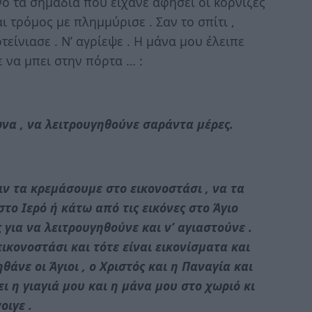
νο τα σημάδια που είχανε αφήσει οι κορνίζες
ι τρόμος με πλημμύρισε . Σαν το σπίτι ,
οτείνιασε . Ν’ αγρίεψε . Η μάνα μου έλειπε
ε να μπει στην πόρτα … :
ωνα , να λειτρουγηθούνε σαράντα μέρες.
ριν τα κρεμάσουμε στο εικονοστάσι , να τα
το Ιερό ή κάτω από τις εικόνες στο Άγιο
 για να λειτρουγηθούνε και ν’ αγιαστούνε .
εικονοστάσι και τότε είναι εικονίσματα και
θάνε οι Άγιοι , ο Χριστός και η Παναγία και
ει η γιαγιά μου και η μάνα μου στο χωριό κι
οιγε .