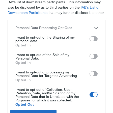
IAB’s list of downstream participants. This information may
also be disclosed by us to third parties on the
IAB’s List of
Downstream Participants
that may further disclose it to other
third parties.
Personal Data Processing Opt Outs
Αθήνα: Πως ένα τελεσίγραφο τον έφτασε στο
σημείο να σκοτώσει την οικογένεια του
I want to opt-out of the Sharing of my
personal data.
Opted In
07/08/2026 12:29
I want to opt-out of the Sale of my
Personal Data.
Opted In
I want to opt-out of processing my
Personal Data for Targeted Advertising.
Opted In
I want to opt-out of Collection, Use,
Retention, Sale, and/or Sharing of my
Personal Data that Is Unrelated with the
Purposes for which it was collected.
Opted Out