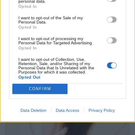
personal data.
Opted In
I want to opt-out of the Sale of my
Personal Data.
Opted In
I want to opt-out of processing my
Personal Data for Targeted Advertising.
Αθήνα: Πως ένα τελεσίγραφο τον έφτασε στο
Opted In
σημείο να σκοτώσει την οικογένεια του
I want to opt-out of Collection, Use,
07/08/2026 12:29
Retention, Sale, and/or Sharing of my
Personal Data that Is Unrelated with the
Purposes for which it was collected.
Opted Out
CONFIRM
Data Deletion
Data Access
Privacy Policy