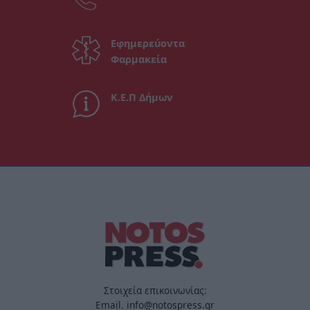
Εφημερεύοντα
Φαρμακεία
Κ.Ε.Π Δήμων
Στοιχεία επικοινωνίας:
Email. info@notospress.gr