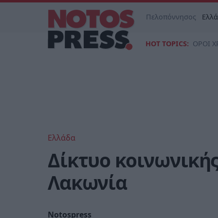
Πελοπόννησος
Ελλ
HOT TOPICS:
ΟΡΟΙ Χ
Ελλάδα
Δίκτυο κοινωνική
Λακωνία
Notospress