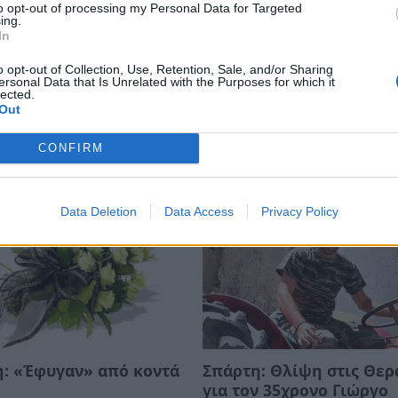
to opt-out of processing my Personal Data for Targeted
ing.
In
o opt-out of Collection, Use, Retention, Sale, and/or Sharing
ντής πυροσβέστης
Η μαρτυρία κατοίκου απ
ersonal Data that Is Unrelated with the Purposes for which it
lected.
δεκάδες σπίτια, αλλά
Πόρτο Γερμενό: «Κάηκε 
Out
το δικό του
σπίτι μου, δεν έχω πού 
μείνω» (video)
CONFIRM
26 12:52
02/08/2026 15:25
Data Deletion
Data Access
Privacy Policy
: «Έφυγαν» από κοντά
Σπάρτη: Θλίψη στις Θερ
για τον 35χρονο Γιώργο