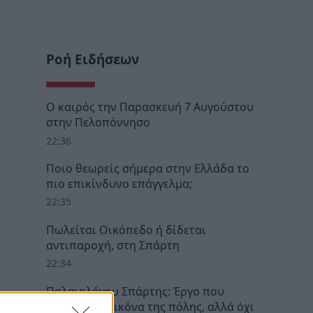
Ροή Ειδήσεων
Ο καιρός την Παρασκευή 7 Αυγούστου
στην Πελοπόννησο
22:36
Ποιο θεωρείς σήμερα στην Ελλάδα το
πιο επικίνδυνο επάγγελμα;
22:35
Πωλείται Οικόπεδο ή δίδεται
αντιπαροχή, στη Σπάρτη
22:34
Παλαιολόγου Σπάρτης: Έργο που
άλλαξε την εικόνα της πόλης, αλλά όχι