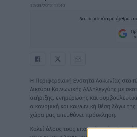
12/03/2012 12:40
Δες περισσότερα άρθρα του
Πρ
σ
Η Περιφερειακή Ενότητα Λακωνίας στα π
Δικτύου Κοινωνικής Αλληλεγγύης με σκ
στήριξης, ενημέρωσης και συμβουλευτικ
οικονομική και κοινωνική θέση λόγω της
χώρα μας απευθύνει πρόσκληση.
Καλεί όλους τους επαγγελματίες ψυχικής