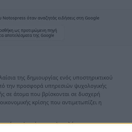
 Notospress όταν αναζητάς ειδήσεις στη Google
οσθήκη ως προτιμώμενη πηγή
τα αποτελέσματα της Google
λαίσια της δημιουργίας ενός υποστηρικτικού
οπό την προσφορά υπηρεσιών ψυχολογικής
ής σε άτομα που βρίσκονται σε δυσχερή
 οικονομικής κρίσης που αντιμετωπίζει η
 υγείας : ψυχιάτρους, ψυχολόγους και