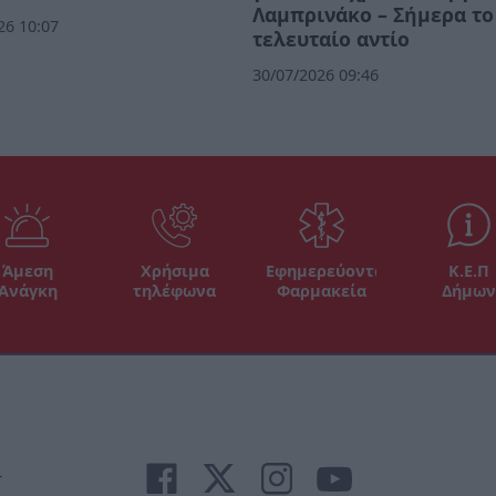
Λαμπρινάκο – Σήμερα το
26 10:07
τελευταίο αντίο
30/07/2026 09:46
Άμεση
Χρήσιμα
Εφημερεύοντα
Κ.Ε.Π
Ανάγκη
τηλέφωνα
Φαρμακεία
Δήμων
r