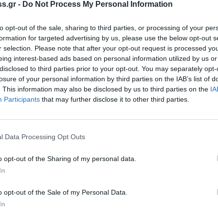
ν εθελοντικά παρέχοντας τις υπηρεσίες τους
s.gr -
Do Not Process My Personal Information
μού του Νομού μας.
to opt-out of the sale, sharing to third parties, or processing of your per
ργο της Π.Ε. Λακωνίας παρακαλούμε να
formation for targeted advertising by us, please use the below opt-out s
r selection. Please note that after your opt-out request is processed y
τωθι τηλέφωνα:
eing interest-based ads based on personal information utilized by us or
χη
disclosed to third parties prior to your opt-out. You may separately opt-
άκη Κοινωνική Λειτουργός
losure of your personal information by third parties on the IAB’s list of
. This information may also be disclosed by us to third parties on the
IA
Participants
that may further disclose it to other third parties.
l Data Processing Opt Outs
o opt-out of the Sharing of my personal data.
In
o opt-out of the Sale of my Personal Data.
In