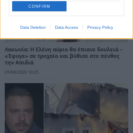
CONFIRM
Data Deletion
Data Access
Privacy Policy
Λακωνία: Η Ελένη αύριο θα έπιανε δουλειά –
«Έφυγε» σε τροχαίο και βύθισε στο πένθος
την Απιδιά
05/08/2026 10:25