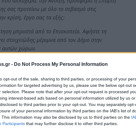
 που απλόχερα, την Άνοιξη, προσφέρει η Σπάρτη
ξης σας προτείνω με όλο το σεβασμό στις
ην κρίση, έργο σας τα εξής:
τηση μπροστά από το Επισκοπείο. Αφήστε τη
χει στοιχειώδης μέριμνα από τον Δήμο στην
ν αυτών χώρων.
ηπουρούς» που έχουν μετατρέψει τις, νυφούλες
s.gr -
Do Not Process My Personal Information
είτε σε νάνους ακόμη και σε καυσόξυλα,
ις πλείστες των περιπτώσεων – ταμπέλα της
to opt-out of the sale, sharing to third parties, or processing of your per
formation for targeted advertising by us, please use the below opt-out s
έπετε, τα ζείτε…
r selection. Please note that after your opt-out request is processed y
eing interest-based ads based on personal information utilized by us or
ύργο στα όργανα της Παιδικής Χαράς Σπάρτης
disclosed to third parties prior to your opt-out. You may separately opt-
καλύτερες του είδους όταν δημιουργήθηκε (πριν
losure of your personal information by third parties on the IAB’s list of
. This information may also be disclosed by us to third parties on the
IA
δα που να υπενθυμίζει.
Participants
that may further disclose it to other third parties.
ρά πράγματα, που χωρίς κόστος αλλά με μεράκι