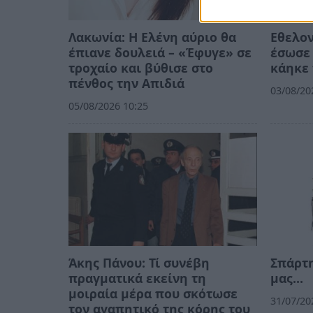
Λακωνία: Η Ελένη αύριο θα
Εθελο
έπιανε δουλειά – «Έφυγε» σε
έσωσε 
τροχαίο και βύθισε στο
κάηκε 
πένθος την Απιδιά
03/08/20
05/08/2026 10:25
Άκης Πάνου: Τί συνέβη
Σπάρτη
πραγματικά εκείνη τη
μας…
μοιραία μέρα που σκότωσε
31/07/20
τον αγαπητικό της κόρης του