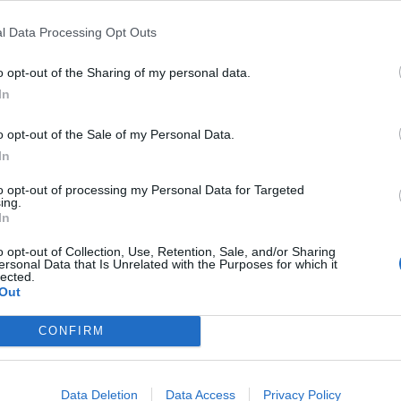
σίγουρος ότι θα φροντίσετε, ώστε η πόλη μας να
l Data Processing Opt Outs
η!
o opt-out of the Sharing of my personal data.
In
o opt-out of the Sale of my Personal Data.
In
to opt-out of processing my Personal Data for Targeted
ing.
In
o opt-out of Collection, Use, Retention, Sale, and/or Sharing
ersonal Data that Is Unrelated with the Purposes for which it
lected.
Out
CONFIRM
Data Deletion
Data Access
Privacy Policy