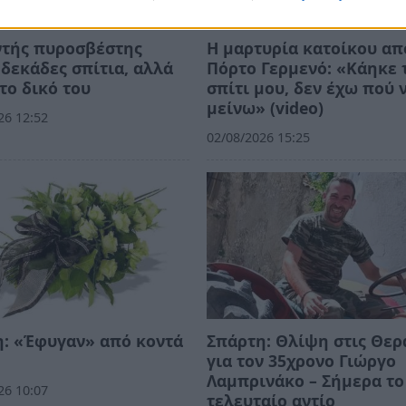
ντής πυροσβέστης
Η μαρτυρία κατοίκου απ
δεκάδες σπίτια, αλλά
Πόρτο Γερμενό: «Κάηκε 
το δικό του
σπίτι μου, δεν έχω πού 
μείνω» (video)
26 12:52
02/08/2026 15:25
: «Έφυγαν» από κοντά
Σπάρτη: Θλίψη στις Θερ
για τον 35χρονο Γιώργο
Λαμπρινάκο – Σήμερα το
26 10:07
τελευταίο αντίο