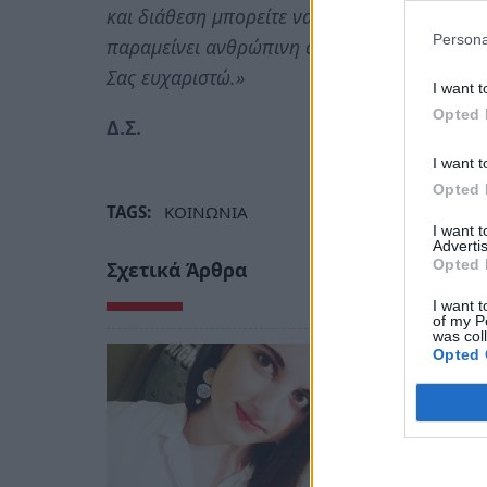
και διάθεση μπορείτε να πράξετε, και είμαι 
Persona
παραμείνει ανθρώπινη αλλά και φροντισμέν
Σας ευχαριστώ.»
I want t
Opted 
Δ.Σ.
I want t
Opted 
TAGS:
ΚΟΙΝΩΝΙΑ
I want 
Advertis
Opted 
Σχετικά Άρθρα
I want t
of my P
was col
Opted 