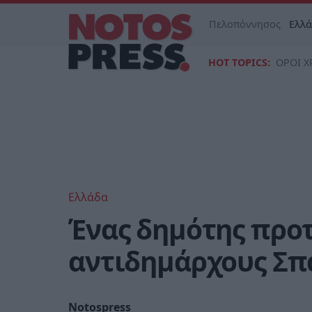
Πελοπόννησος
Ελλ
HOT TOPICS:
ΟΡΟΙ Χ
Ελλάδα
Ένας δημότης προτ
αντιδημάρχους Σπά
Notospress