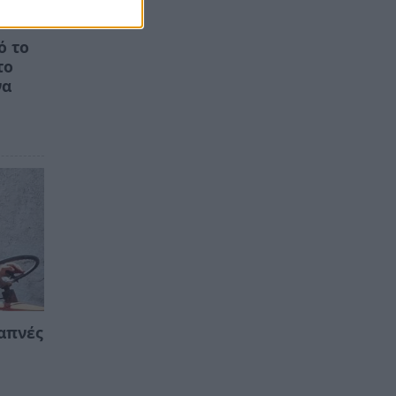
ό το
το
να
απνές