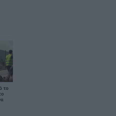
ό το
το
να