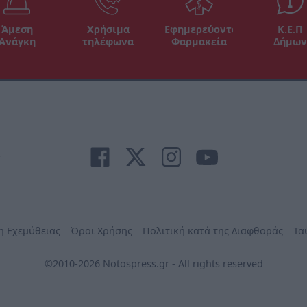
Άμεση
Χρήσιμα
Εφημερεύοντα
Κ.Ε.Π
Ανάγκη
τηλέφωνα
Φαρμακεία
Δήμων
r
η Εχεμύθειας
Όροι Χρήσης
Πολιτική κατά της Διαφθοράς
Τα
©2010-2026 Notospress.gr - All rights reserved