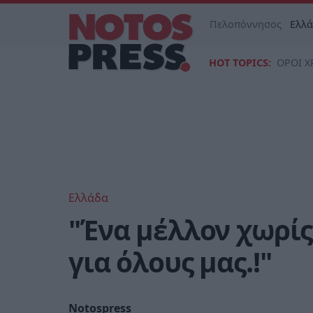
Πελοπόννησος
Ελλ
HOT TOPICS:
ΟΡΟΙ Χ
Ελλάδα
"Ένα μέλλον χωρίς
για όλους μας.!"
Notospress