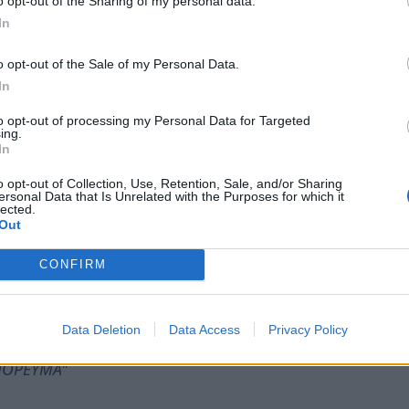
o opt-out of the Sharing of my personal data.
ραματικό τοπίο στο επίπεδο πρωτοβάθμιας
In
ές μας για ιατροφαρμακευτική περίθαλψη, που
αιρετικά υψηλά επίπεδα, ενώ τα ήδη
o opt-out of the Sale of my Personal Data.
μένα ομόλογα» και υπέρογκες προμήθειες
In
νήσεων. Αυτό, λοιπόν, το αίσχος ονομάζεται
to opt-out of processing my Personal Data for Targeted
ing.
In
φάλειας, φόβου και υποταγής των εργαζομένων
o opt-out of Collection, Use, Retention, Sale, and/or Sharing
ersonal Data that Is Unrelated with the Purposes for which it
ενωμένοι μαζί με τους εργαζόμενους στο χώρο της
lected.
, λαϊκό, δωρεάν και υψηλής ποιότητας σύστημα
Out
CONFIRM
ν ανθρώπων και όχι τα συμφέροντα των
Data Deletion
Data Access
Privacy Policy
πάνω από τα κέρδη!
ΜΠΟΡΕΥΜΑ"