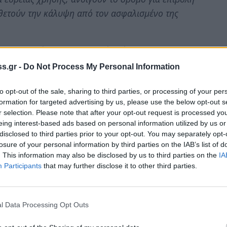
οθετούν την κάλυψη από τον ασφαλισμένο της
α στην πράξη ιδιωτικοποιεί πλήρως την
γκατάλειψη ή την ανυπαρξία των νοσοκομειακών
s.gr -
Do Not Process My Personal Information
α που υπήρχαν και στο προηγούμενο σύστημα με
ς τις προϋποθέσεις πλήρους εμπορευματοποίησης
to opt-out of the sale, sharing to third parties, or processing of your per
formation for targeted advertising by us, please use the below opt-out s
ίοδο μάλιστα συρρίκνωσης του εισοδήματός μας.
r selection. Please note that after your opt-out request is processed y
, η Δημόσια Υγεία αποτελεί τον πρώτο μεγάλο
eing interest-based ads based on personal information utilized by us or
λέον κερδοφόρο τομέα στα χέρια τους
disclosed to third parties prior to your opt-out. You may separately opt-
losure of your personal information by third parties on the IAB’s list of
. This information may also be disclosed by us to third parties on the
IA
ν και το Νοσοκομείο Μολάων διαγράφονται από
Participants
that may further disclose it to other third parties.
ων νοσοκομείων δημιουργούν δραματικές
l Data Processing Opt Outs
πολιτική της Ε.Ε και του ΔΝΤ με την έναρξη